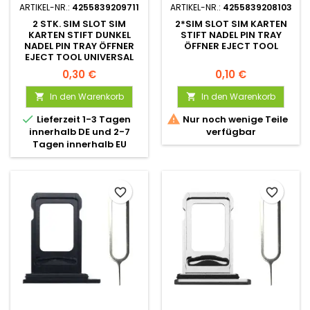
ARTIKEL-NR.:
4255839209711
ARTIKEL-NR.:
4255839208103
2 STK. SIM SLOT SIM
2*SIM SLOT SIM KARTEN
KARTEN STIFT DUNKEL
STIFT NADEL PIN TRAY
NADEL PIN TRAY ÖFFNER
ÖFFNER EJECT TOOL
EJECT TOOL UNIVERSAL
0,30 €
0,10 €
In den Warenkorb
In den Warenkorb




Lieferzeit 1-3 Tagen
Nur noch wenige Teile
innerhalb DE und 2-7
verfügbar
Tagen innerhalb EU
favorite_border
favorite_border