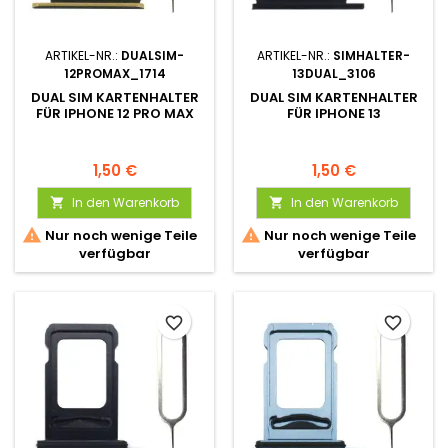
ARTIKEL-NR.:
DUALSIM-
ARTIKEL-NR.:
SIMHALTER-
12PROMAX_1714
13DUAL_3106
DUAL SIM KARTENHALTER
DUAL SIM KARTENHALTER
FÜR IPHONE 12 PRO MAX
FÜR IPHONE 13
1,50 €
1,50 €
In den Warenkorb
In den Warenkorb




Nur noch wenige Teile
Nur noch wenige Teile
verfügbar
verfügbar
favorite_border
favorite_border