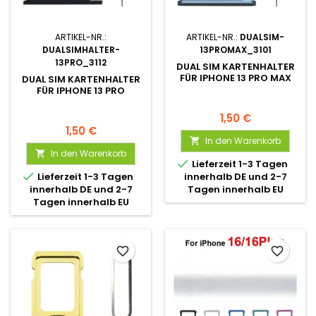
ARTIKEL-NR.:
ARTIKEL-NR.:
DUALSIM-
DUALSIMHALTER-
13PROMAX_3101
13PRO_3112
DUAL SIM KARTENHALTER
FÜR IPHONE 13 PRO MAX
DUAL SIM KARTENHALTER
FÜR IPHONE 13 PRO
1,50 €
1,50 €
In den Warenkorb

In den Warenkorb


Lieferzeit 1-3 Tagen

Lieferzeit 1-3 Tagen
innerhalb DE und 2-7
innerhalb DE und 2-7
Tagen innerhalb EU
Tagen innerhalb EU
favorite_border
favorite_border