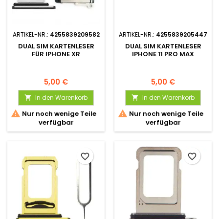
ARTIKEL-NR.:
4255839209582
ARTIKEL-NR.:
4255839205447
DUAL SIM KARTENLESER
DUAL SIM KARTENLESER
FÜR IPHONE XR
IPHONE 11 PRO MAX
5,00 €
5,00 €
In den Warenkorb
In den Warenkorb




Nur noch wenige Teile
Nur noch wenige Teile
verfügbar
verfügbar
favorite_border
favorite_border