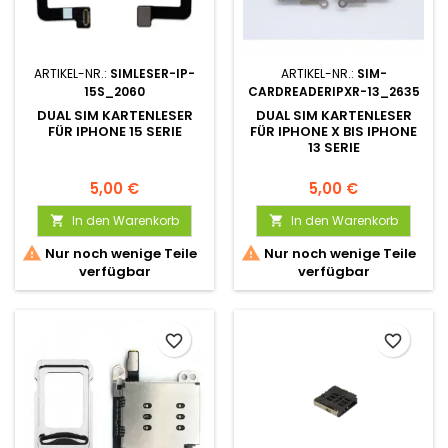
ARTIKEL-NR.:
SIMLESER-IP-
ARTIKEL-NR.:
SIM-
15S_2060
CARDREADERIPXR-13_2635
DUAL SIM KARTENLESER
DUAL SIM KARTENLESER
FÜR IPHONE 15 SERIE
FÜR IPHONE X BIS IPHONE
13 SERIE
5,00 €
5,00 €
In den Warenkorb
In den Warenkorb




Nur noch wenige Teile
Nur noch wenige Teile
verfügbar
verfügbar
favorite_border
favorite_border