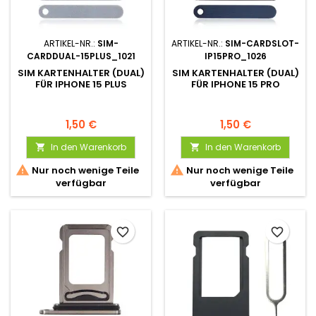
ARTIKEL-NR.:
SIM-
ARTIKEL-NR.:
SIM-CARDSLOT-
CARDDUAL-15PLUS_1021
IP15PRO_1026
SIM KARTENHALTER (DUAL)
SIM KARTENHALTER (DUAL)
FÜR IPHONE 15 PLUS
FÜR IPHONE 15 PRO
1,50 €
1,50 €
In den Warenkorb
In den Warenkorb




Nur noch wenige Teile
Nur noch wenige Teile
verfügbar
verfügbar
favorite_border
favorite_border