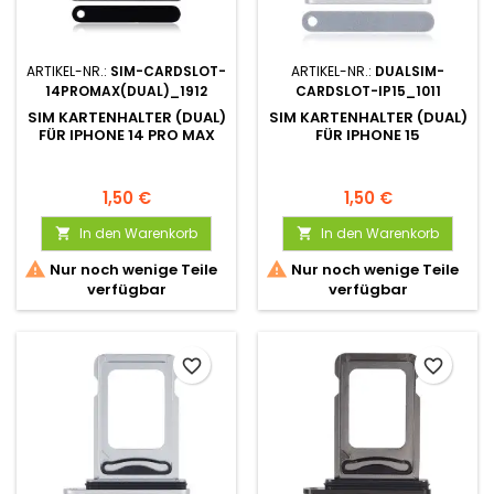
ARTIKEL-NR.:
SIM-CARDSLOT-
ARTIKEL-NR.:
DUALSIM-
14PROMAX(DUAL)_1912
CARDSLOT-IP15_1011
SIM KARTENHALTER (DUAL)
SIM KARTENHALTER (DUAL)
FÜR IPHONE 14 PRO MAX
FÜR IPHONE 15
1,50 €
1,50 €
In den Warenkorb
In den Warenkorb




Nur noch wenige Teile
Nur noch wenige Teile
verfügbar
verfügbar
favorite_border
favorite_border