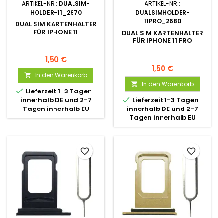
ARTIKEL-NR.:
DUALSIM-
ARTIKEL-NR.:
HOLDER-11_2970
DUALSIMHOLDER-
11PRO_2680
DUAL SIM KARTENHALTER
FÜR IPHONE 11
DUAL SIM KARTENHALTER
FÜR IPHONE 11 PRO
1,50 €
1,50 €
In den Warenkorb

In den Warenkorb


Lieferzeit 1-3 Tagen

innerhalb DE und 2-7
Lieferzeit 1-3 Tagen
Tagen innerhalb EU
innerhalb DE und 2-7
Tagen innerhalb EU
favorite_border
favorite_border