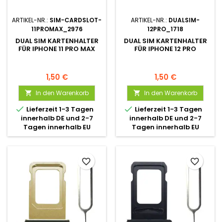
ARTIKEL-NR.:
SIM-CARDSLOT-
ARTIKEL-NR.:
DUALSIM-
11PROMAX_2976
12PRO_1718
DUAL SIM KARTENHALTER
DUAL SIM KARTENHALTER
FÜR IPHONE 11 PRO MAX
FÜR IPHONE 12 PRO
1,50 €
1,50 €
In den Warenkorb
In den Warenkorb




Lieferzeit 1-3 Tagen
Lieferzeit 1-3 Tagen
innerhalb DE und 2-7
innerhalb DE und 2-7
Tagen innerhalb EU
Tagen innerhalb EU
favorite_border
favorite_border