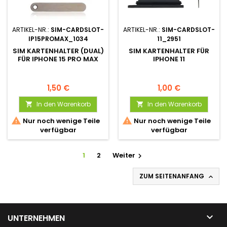
ARTIKEL-NR.:
SIM-CARDSLOT-
ARTIKEL-NR.:
SIM-CARDSLOT-
IP15PROMAX_1034
11_2951
SIM KARTENHALTER (DUAL)
SIM KARTENHALTER FÜR
FÜR IPHONE 15 PRO MAX
IPHONE 11
1,50 €
1,00 €
In den Warenkorb
In den Warenkorb




Nur noch wenige Teile
Nur noch wenige Teile
verfügbar
verfügbar
1
2
Weiter

ZUM SEITENANFANG


UNTERNEHMEN