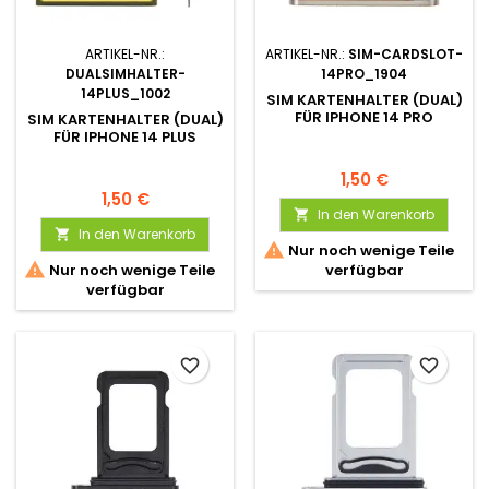
ARTIKEL-NR.:
ARTIKEL-NR.:
SIM-CARDSLOT-
DUALSIMHALTER-
14PRO_1904
14PLUS_1002
SIM KARTENHALTER (DUAL)
FÜR IPHONE 14 PRO
SIM KARTENHALTER (DUAL)
FÜR IPHONE 14 PLUS
1,50 €
1,50 €
In den Warenkorb

In den Warenkorb


Nur noch wenige Teile

Nur noch wenige Teile
verfügbar
verfügbar
favorite_border
favorite_border