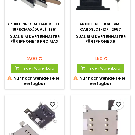
ARTIKEL-NR.:
SIM-CARDSLOT-
ARTIKEL-NR.:
DUALSIM-
16PROMAX(DUAL)_1951
CARDSLOT-IXR_2957
DUAL SIM KARTENHALTER
DUAL SIM KARTENHALTER
FÜR IPHONE 16 PRO MAX
FÜR IPHONE XR
2,00 €
1,50 €
In den Warenkorb
In den Warenkorb




Nur noch wenige Teile
Nur noch wenige Teile
verfügbar
verfügbar
favorite_border
favorite_border