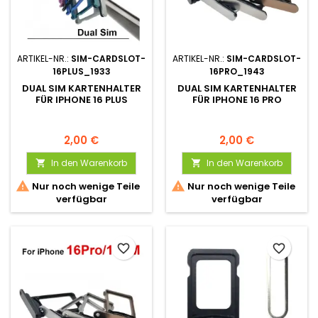
ARTIKEL-NR.:
SIM-CARDSLOT-
ARTIKEL-NR.:
SIM-CARDSLOT-
16PLUS_1933
16PRO_1943
DUAL SIM KARTENHALTER
DUAL SIM KARTENHALTER
FÜR IPHONE 16 PLUS
FÜR IPHONE 16 PRO
2,00 €
2,00 €
In den Warenkorb
In den Warenkorb




Nur noch wenige Teile
Nur noch wenige Teile
verfügbar
verfügbar
favorite_border
favorite_border