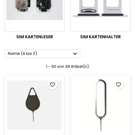
SIM KARTENLESER
SIM KARTENHALTER

Name (A bis Z)
1 - 30 von 39 Artikel(n)
favorite_border
favorite_border