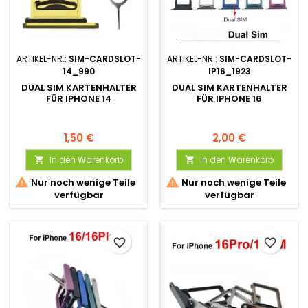
ARTIKEL-NR.:
SIM-CARDSLOT-
ARTIKEL-NR.:
SIM-CARDSLOT-
14_990
IP16_1923
DUAL SIM KARTENHALTER
DUAL SIM KARTENHALTER
FÜR IPHONE 14
FÜR IPHONE 16
1,50 €
2,00 €
In den Warenkorb
In den Warenkorb




Nur noch wenige Teile
Nur noch wenige Teile
verfügbar
verfügbar
favorite_border
favorite_border