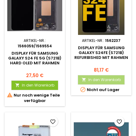
ARTIKEL-NR.:
ARTIKEL-NR.:
1562237
1566059/1569554
DISPLAY FÜR SAMSUNG
GALAXY S24FE (S721B)
DISPLAY FÜR SAMSUNG
REFURBISHED MIT RAHMEN
GALAXY S24 FE 5G (S721B)
HARD OLED MIT RAHMEN
81,17 €
27,50 €
In den Warenkorb

In den Warenkorb


Nicht auf Lager

Nur noch wenige Teile
verfügbar
favorite_border
favorite_border