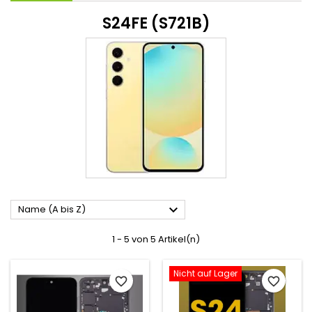
S24FE (S721B)

Name (A bis Z)
1 - 5 von 5 Artikel(n)
Nicht auf Lager
favorite_border
favorite_border