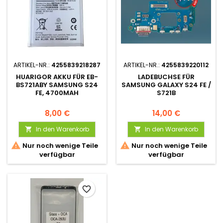
ARTIKEL-NR.:
4255839218287
ARTIKEL-NR.:
4255839220112
HUARIGOR AKKU FÜR EB-
LADEBUCHSE FÜR
BS721ABY SAMSUNG S24
SAMSUNG GALAXY S24 FE /
FE, 4700MAH
S721B
8,00 €
14,00 €
In den Warenkorb
In den Warenkorb




Nur noch wenige Teile
Nur noch wenige Teile
verfügbar
verfügbar
favorite_border