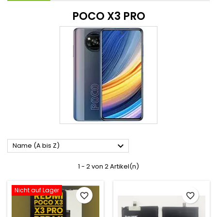
POCO X3 PRO

Name (A bis Z)
1 - 2 von 2 Artikel(n)
Nicht auf Lager
favorite_border
favorite_border