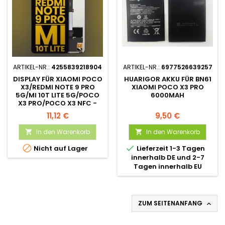
ARTIKEL-NR.:
4255839218904
ARTIKEL-NR.:
6977526639257
DISPLAY FÜR XIAOMI POCO
HUARIGOR AKKU FÜR BN61
X3/REDMI NOTE 9 PRO
XIAOMI POCO X3 PRO
5G/MI 10T LITE 5G/POCO
6000MAH
X3 PRO/POCO X3 NFC -
REFURBISHED ORIGINAL
11,12 €
9,50 €
In den Warenkorb
In den Warenkorb




Nicht auf Lager
Lieferzeit 1-3 Tagen
innerhalb DE und 2-7
Tagen innerhalb EU
ZUM SEITENANFANG
