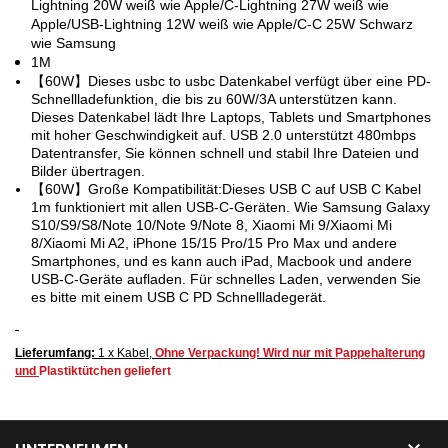
Lightning 20W weiß wie Apple/C-Lightning 27W weiß wie
Apple/USB-Lightning 12W weiß wie Apple/C-C 25W Schwarz
wie Samsung
1M
【60W】Dieses usbc to usbc Datenkabel verfügt über eine PD-
Schnellladefunktion, die bis zu 60W/3A unterstützen kann.
Dieses Datenkabel lädt Ihre Laptops, Tablets und Smartphones
mit hoher Geschwindigkeit auf. USB 2.0 unterstützt 480mbps
Datentransfer, Sie können schnell und stabil Ihre Dateien und
Bilder übertragen.
【60W】Große Kompatibilität:Dieses USB C auf USB C Kabel
1m funktioniert mit allen USB-C-Geräten. Wie Samsung Galaxy
S10/S9/S8/Note 10/Note 9/Note 8, Xiaomi Mi 9/Xiaomi Mi
8/Xiaomi Mi A2, iPhone 15/15 Pro/15 Pro Max und andere
Smartphones, und es kann auch iPad, Macbook und andere
USB-C-Geräte aufladen. Für schnelles Laden, verwenden Sie
es bitte mit einem USB C PD Schnellladegerät.
Lieferumfang:
1 x Kabel,
Ohne Verpackung! Wird nur mit
Pappehalterung
und
Plastiktütchen geliefert