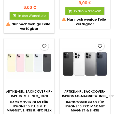
9,00 €
16,00 €
In den Warenkorb

In den Warenkorb


Nur noch wenige Teile

Nur noch wenige Teile
verfügbar
verfügbar
favorite_border
favorite_border
ARTIKEL-NR.:
BACKCOVER-IP-
ARTIKEL-NR.:
BACKCOVER-
15PLUS-M-L-NFC_1070
15PROMAX+MAGNET&LINSE_90
BACKCOVER GLAS FÜR
BACKCOVER GLAS FÜR
IPHONE 15 PLUS MIT
IPHONE 15 PRO MAX MIT
MAGNET, LINSE & NFC FLEX
MAGNET & LINSE