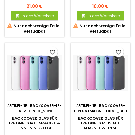
21,00 €
10,00 €
In den Warenkorb
In den Warenkorb




Nur noch wenige Teile
Nur noch wenige Teile
verfügbar
verfügbar
favorite_border
favorite_border
ARTIKEL-NR.:
BACKCOVER-IP-
ARTIKEL-NR.:
BACKCOVER-
16-M-L-NFC_2028
16PLUS+MAGNETLINSE_1491
BACKCOVER GLAS FÜR
BACKCOVER GLAS FÜR
IPHONE 16 MIT MAGNET &
IPHONE 16 PLUS MIT
LINSE & NFC FLEX
MAGNET & LINSE