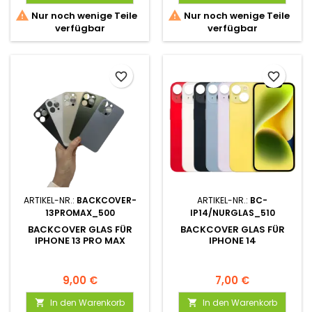


Nur noch wenige Teile
Nur noch wenige Teile
verfügbar
verfügbar
favorite_border
favorite_border
ARTIKEL-NR.:
BACKCOVER-
ARTIKEL-NR.:
BC-
13PROMAX_500
IP14/NURGLAS_510
BACKCOVER GLAS FÜR
BACKCOVER GLAS FÜR
IPHONE 13 PRO MAX
IPHONE 14
9,00 €
7,00 €
In den Warenkorb
In den Warenkorb

