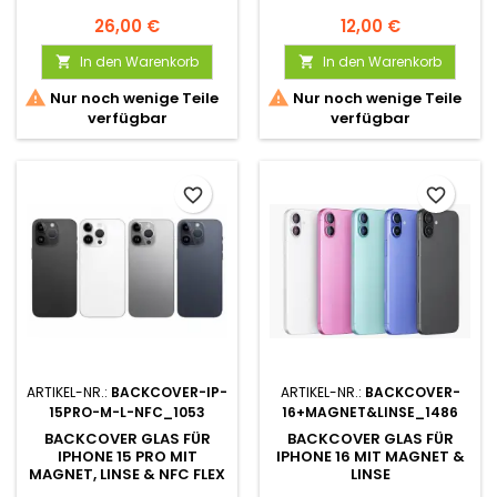
26,00 €
12,00 €
In den Warenkorb
In den Warenkorb




Nur noch wenige Teile
Nur noch wenige Teile
verfügbar
verfügbar
favorite_border
favorite_border
ARTIKEL-NR.:
BACKCOVER-IP-
ARTIKEL-NR.:
BACKCOVER-
15PRO-M-L-NFC_1053
16+MAGNET&LINSE_1486
BACKCOVER GLAS FÜR
BACKCOVER GLAS FÜR
IPHONE 15 PRO MIT
IPHONE 16 MIT MAGNET &
MAGNET, LINSE & NFC FLEX
LINSE