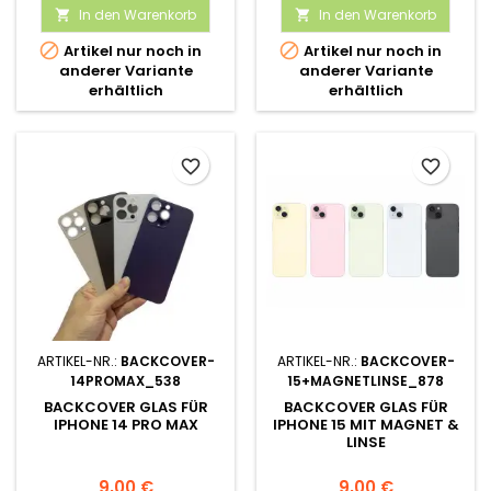
In den Warenkorb
In den Warenkorb




Artikel nur noch in
Artikel nur noch in
anderer Variante
anderer Variante
erhältlich
erhältlich
favorite_border
favorite_border
ARTIKEL-NR.:
BACKCOVER-
ARTIKEL-NR.:
BACKCOVER-
14PROMAX_538
15+MAGNETLINSE_878
BACKCOVER GLAS FÜR
BACKCOVER GLAS FÜR
IPHONE 14 PRO MAX
IPHONE 15 MIT MAGNET &
LINSE
9,00 €
9,00 €