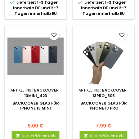


Lieferzeit 1-3 Tagen
Lieferzeit 1-3 Tagen
innerhalb DE und 2-7
innerhalb DE und 2-7
Tagen innerhalb EU
Tagen innerhalb EU
favorite_border
favorite_border
ARTIKEL-NR.:
BACKCOVER-
ARTIKEL-NR.:
BACKCOVER-
13MINI_423
13PRO_505
BACKCOVER GLAS FÜR
BACKCOVER GLAS FÜR
IPHONE 13 MINI
IPHONE 13 PRO
5,00 €
7,99 €
In den Warenkorb
In den Warenkorb

