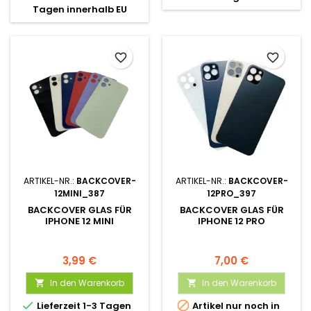
Tagen innerhalb EU
favorite_border
favorite_border
ARTIKEL-NR.:
BACKCOVER-
ARTIKEL-NR.:
BACKCOVER-
12MINI_387
12PRO_397
BACKCOVER GLAS FÜR
BACKCOVER GLAS FÜR
IPHONE 12 MINI
IPHONE 12 PRO
3,99 €
7,00 €
In den Warenkorb
In den Warenkorb




Lieferzeit 1-3 Tagen
Artikel nur noch in