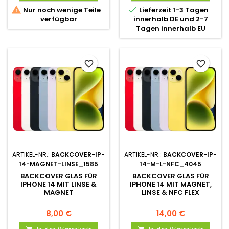


Nur noch wenige Teile
Lieferzeit 1-3 Tagen
verfügbar
innerhalb DE und 2-7
Tagen innerhalb EU
favorite_border
favorite_border
ARTIKEL-NR.:
BACKCOVER-IP-
ARTIKEL-NR.:
BACKCOVER-IP-
14-MAGNET-LINSE_1585
14-M-L-NFC_4045
BACKCOVER GLAS FÜR
BACKCOVER GLAS FÜR
IPHONE 14 MIT LINSE &
IPHONE 14 MIT MAGNET,
MAGNET
LINSE & NFC FLEX
8,00 €
14,00 €