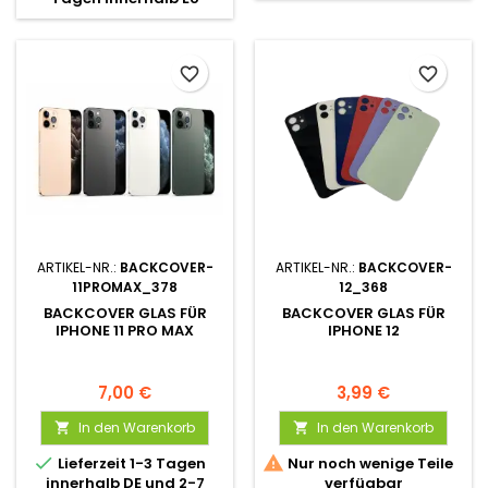
favorite_border
favorite_border
ARTIKEL-NR.:
BACKCOVER-
ARTIKEL-NR.:
BACKCOVER-
11PROMAX_378
12_368
BACKCOVER GLAS FÜR
BACKCOVER GLAS FÜR
IPHONE 11 PRO MAX
IPHONE 12
7,00 €
3,99 €
In den Warenkorb
In den Warenkorb




Lieferzeit 1-3 Tagen
Nur noch wenige Teile
innerhalb DE und 2-7
verfügbar