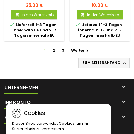
25,00 €
10,00 €
In den Warenkorb
In den Warenkorb




Lieferzeit 1-3 Tagen
Lieferzeit 1-3 Tagen
innerhalb DE und 2-7
innerhalb DE und 2-7
Tagen innerhalb EU
Tagen innerhalb EU
1
2
3
Weiter

ZUM SEITENANFANG


UNTERNEHMEN

IHR KONTO
Cookies

KONTAKT
Dieser Shop verwendet Cookies, um Ihr
Surferlebnis zu verbessern.
NEWSLETTER