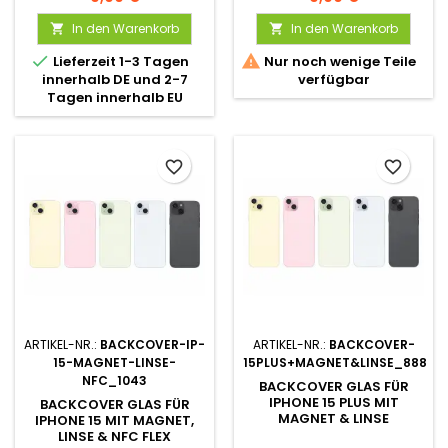
In den Warenkorb
In den Warenkorb




Lieferzeit 1-3 Tagen
Nur noch wenige Teile
innerhalb DE und 2-7
verfügbar
Tagen innerhalb EU
favorite_border
favorite_border
ARTIKEL-NR.:
BACKCOVER-IP-
ARTIKEL-NR.:
BACKCOVER-
15-MAGNET-LINSE-
15PLUS+MAGNET&LINSE_888
NFC_1043
BACKCOVER GLAS FÜR
IPHONE 15 PLUS MIT
BACKCOVER GLAS FÜR
MAGNET & LINSE
IPHONE 15 MIT MAGNET,
LINSE & NFC FLEX