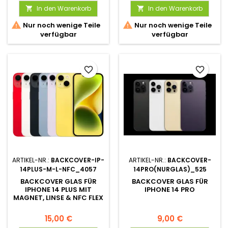
In den Warenkorb
In den Warenkorb




Nur noch wenige Teile
Nur noch wenige Teile
verfügbar
verfügbar
favorite_border
favorite_border
ARTIKEL-NR.:
BACKCOVER-IP-
ARTIKEL-NR.:
BACKCOVER-
14PLUS-M-L-NFC_4057
14PRO(NURGLAS)_525
BACKCOVER GLAS FÜR
BACKCOVER GLAS FÜR
IPHONE 14 PLUS MIT
IPHONE 14 PRO
MAGNET, LINSE & NFC FLEX
15,00 €
9,00 €