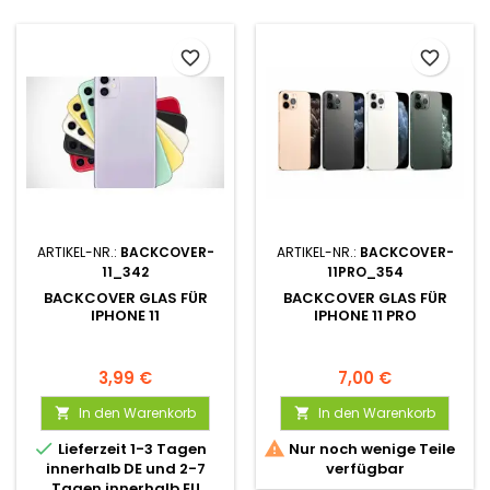
favorite_border
favorite_border
ARTIKEL-NR.:
BACKCOVER-
ARTIKEL-NR.:
BACKCOVER-
11_342
11PRO_354
BACKCOVER GLAS FÜR
BACKCOVER GLAS FÜR
IPHONE 11
IPHONE 11 PRO
3,99 €
7,00 €
In den Warenkorb
In den Warenkorb




Lieferzeit 1-3 Tagen
Nur noch wenige Teile
innerhalb DE und 2-7
verfügbar
Tagen innerhalb EU