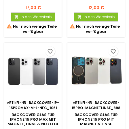
17,00 €
12,00 €
In den Warenkorb
In den Warenkorb




Nur noch wenige Teile
Nur noch wenige Teile
verfügbar
verfügbar
favorite_border
favorite_border
ARTIKEL-NR.:
BACKCOVER-IP-
ARTIKEL-NR.:
BACKCOVER-
15PROMAX-M-L-NFC_1061
15PRO+MAGNETLINSE_898
BACKCOVER GLAS FÜR
BACKCOVER GLAS FÜR
IPHONE 15 PRO MAX MIT
IPHONE 15 PRO MIT
MAGNET, LINSE & NFC FLEX
MAGNET & LINSE