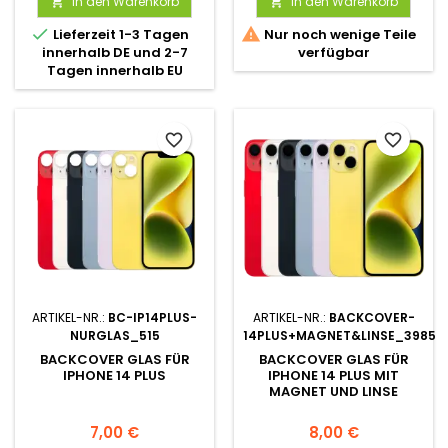
In den Warenkorb
In den Warenkorb




Lieferzeit 1-3 Tagen
Nur noch wenige Teile
innerhalb DE und 2-7
verfügbar
Tagen innerhalb EU
favorite_border
favorite_border
ARTIKEL-NR.:
BC-IP14PLUS-
ARTIKEL-NR.:
BACKCOVER-
NURGLAS_515
14PLUS+MAGNET&LINSE_3985
BACKCOVER GLAS FÜR
BACKCOVER GLAS FÜR
IPHONE 14 PLUS
IPHONE 14 PLUS MIT
MAGNET UND LINSE
7,00 €
8,00 €