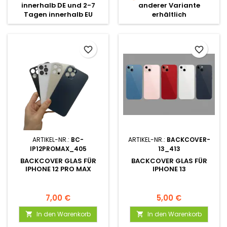
innerhalb DE und 2-7
anderer Variante
Tagen innerhalb EU
erhältlich
favorite_border
favorite_border
ARTIKEL-NR.:
BC-
ARTIKEL-NR.:
BACKCOVER-
IP12PROMAX_405
13_413
BACKCOVER GLAS FÜR
BACKCOVER GLAS FÜR
IPHONE 12 PRO MAX
IPHONE 13
7,00 €
5,00 €
In den Warenkorb
In den Warenkorb

