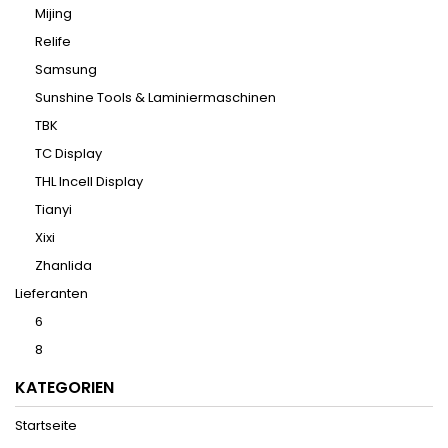
Mijing
Relife
Samsung
Sunshine Tools & Laminiermaschinen
TBK
TC Display
THL Incell Display
Tianyi
Xixi
Zhanlida
Lieferanten
6
8
KATEGORIEN
Startseite