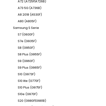
A72 (A725F|A726B)
A73 5G (A736B)
A8 2018 (A530F)
A80 (A805F)
Samsung S Serie
S7 (G930F)
S7e (G935F)
S8 (G950F)
S8 Plus (G955F)
S9 (G960F)
S9 Plus (G965F)
S10 (G973F)
S10 lite (G770F)
S10 Plus (G975F)
S10e (G970F)
S20 (G980F|G981B)