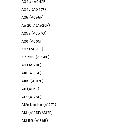
A04e (A042F)
A04s (A047F)
A05 (A055F)
A5 2017 (A520F)
A05s (A057G)
A06 (A065F)
A07 (A075F)
A7 2018 (A750F)
A9 (A920F)
A10 (A105F)
A10S (A107F)
A11 (A115F)
A12 (A125F)
A12s Nacho (A127F)
A13 (A135F/A137F)
A13 5G (A136B)