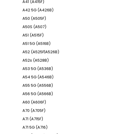
A41 (A415F)
A42 5G (A426B)
A50 (A505F)
A50S (A507)
A51 (A515F)
A51 5G (A516B)
A52 (A525F|A526B)
A52s (A528B)
A53 5G (A536B)
A54 5G (A546B)
A55 5G (A556B)
A56 5G (A566B)
A60 (A606F)
A70 (A705F)
A71 (A715F)
A71 5G (A716)