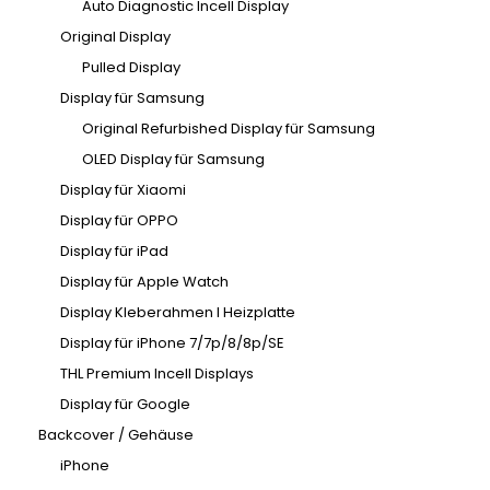
Auto Diagnostic Incell Display
Original Display
Pulled Display
Display für Samsung
Original Refurbished Display für Samsung
OLED Display für Samsung
Display für Xiaomi
Display für OPPO
Display für iPad
Display für Apple Watch
Display Kleberahmen I Heizplatte
Display für iPhone 7/7p/8/8p/SE
THL Premium Incell Displays
Display für Google
Backcover / Gehäuse
iPhone