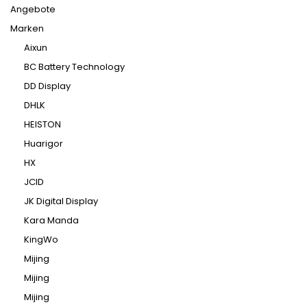
Angebote
Marken
Aixun
BC Battery Technology
DD Display
DHLK
HEISTON
Huarigor
HX
JCID
JK Digital Display
Kara Manda
KingWo
Mijing
Mijing
Mijing