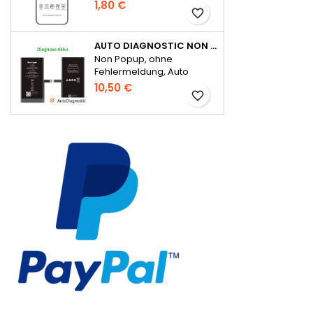
Serie Full Glue
1,80 €
favorite_border
AUTO DIAGNOSTIC NON POPUP AKKU FÜR IPHONE 14 OHNE FEHLERMELDUNG
Non Popup, ohne
Fehlermeldung, Auto
Diagnostic
10,50 €
favorite_border