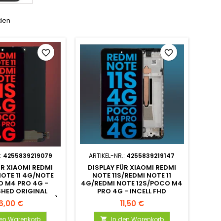
nden
favorite_border
favorite_border
:
4255839219079
ARTIKEL-NR.:
4255839219147
ÜR XIAOMI REDMI
DISPLAY FÜR XIAOMI REDMI
NOTE 11 4G/NOTE
NOTE 11S/REDMI NOTE 11
O M4 PRO 4G -
4G/REDMI NOTE 12S/POCO M4
SHED ORIGINAL
PRO 4G - INCELL FHD
ZT FINGERPRINT)
6,00 €
11,50 €
den Warenkorb
In den Warenkorb
