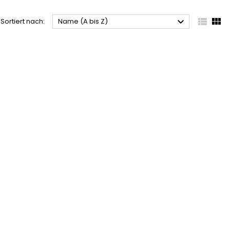



Sortiert nach:
Name (A bis Z)