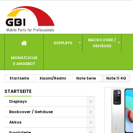
I
(
W
A
add_circle_outline
((
Si
Na
zu
BACKCOVER /
DISPLAYS
GEHÄUSE
MONATLICHE
S ANGEBOT
Startseite
Xiaomi/Redmi
Note Serie
Note 11 4G
STARTSEITE
Displays
Backcover / Gehäuse
Akkus
Ersatzteile