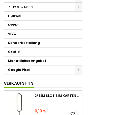
POCO Serie
Huawei
OPPO
VIVO
Sonderbestellung
Gratis!
Monatliches Angebot
Google Pixel
VERKAUFSHITS
2*SIM SLOT SIM KARTEN STIFT NADEL PIN TRAY ÖFFNER EJECT TOOL
0,10 €
favorite_border