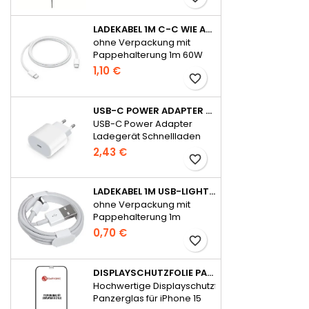
LADEKABEL 1M C-C WIE APPLE ORIGINAL FÜR IPHONE 15 SERIE OHNE VERPACKUNG
ohne Verpackung mit
Pappehalterung 1m 60W
für iPhone 15 Serie
1,10 €
favorite_border
USB-C POWER ADAPTER LADEGERÄT SCHNELLLADEN 20W FÜR APPLE - OHNE VERPACKUNG
USB-C Power Adapter
Ladegerät Schnellladen
20W für Apple
2,43 €
favorite_border
LADEKABEL 1M USB-LIGHTNING WIE APPLE ORIGINAL OHNE VERPACKUNG
ohne Verpackung mit
Pappehalterung 1m
0,70 €
favorite_border
DISPLAYSCHUTZFOLIE PANZERGLAS FÜR IPHONE 15 SERIE FULL GLUE
Hochwertige Displayschutzfolie
Panzerglas für iPhone 15