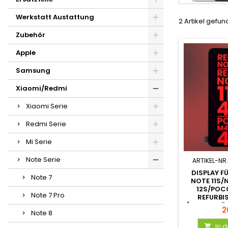
Werkstatt Austattung
2 Artikel gefu
Zubehör
Apple
Samsung
Xiaomi/Redmi
Xiaomi Serie
Redmi Serie
Mi Serie
Note Serie
ARTIKEL-NR.
DISPLAY F
Note 7
NOTE 11S/
12S/POC
Note 7 Pro
REFURBI
(UNTERSTÜT
2
Note 8
In 
