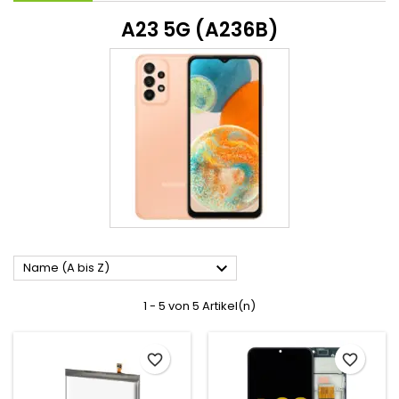
A23 5G (A236B)

Name (A bis Z)
1 - 5 von 5 Artikel(n)
favorite_border
favorite_border