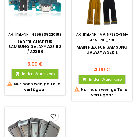
ARTIKEL-NR.:
4255839220198
ARTIKEL-NR.:
MAINFLEX-SM-
A-SERIE_791
LADEBUCHSE FÜR
SAMSUNG GALAXY A23 5G
MAIN FLEX FÜR SAMSUNG
/ A236B
GALAXY A SERIE
5,00 €
4,00 €
In den Warenkorb

In den Warenkorb


Nur noch wenige Teile

verfügbar
Nur noch wenige Teile
verfügbar
favorite_border