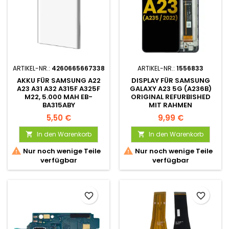
ARTIKEL-NR.:
4260665667338
ARTIKEL-NR.:
1556833
AKKU FÜR SAMSUNG A22
DISPLAY FÜR SAMSUNG
A23 A31 A32 A315F A325F
GALAXY A23 5G (A236B)
M22, 5.000 MAH EB-
ORIGINAL REFURBISHED
BA315ABY
MIT RAHMEN
5,50 €
9,99 €
In den Warenkorb
In den Warenkorb




Nur noch wenige Teile
Nur noch wenige Teile
verfügbar
verfügbar
favorite_border
favorite_border