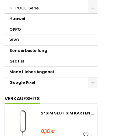
POCO Serie
Huawei
OPPO
VIVO
Sonderbestellung
Gratis!
Monatliches Angebot
Google Pixel
VERKAUFSHITS
2*SIM SLOT SIM KARTEN STIFT NADEL PIN TRAY ÖFFNER EJECT TOOL
0,10 €
favorite_border