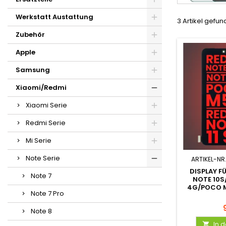
Werkstatt Austattung
3 Artikel gefu
Zubehör
Apple
Samsung
Xiaomi/Redmi
Xiaomi Serie
Redmi Serie
Mi Serie
Note Serie
ARTIKEL-NR
DISPLAY F
Note 7
NOTE 10S
4G/POCO M
Note 7 Pro
Note 8
In 
