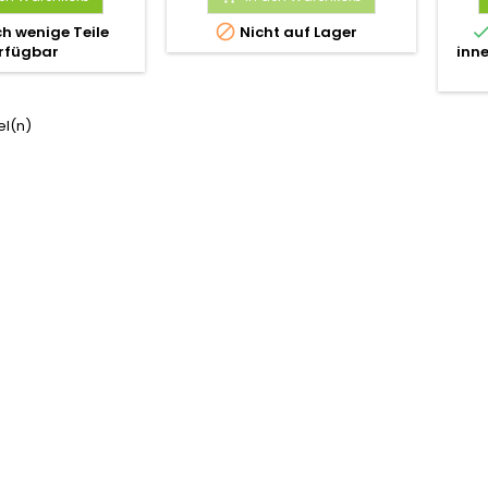

h wenige Teile
Nicht auf Lager
rfügbar
inn
kel(n)