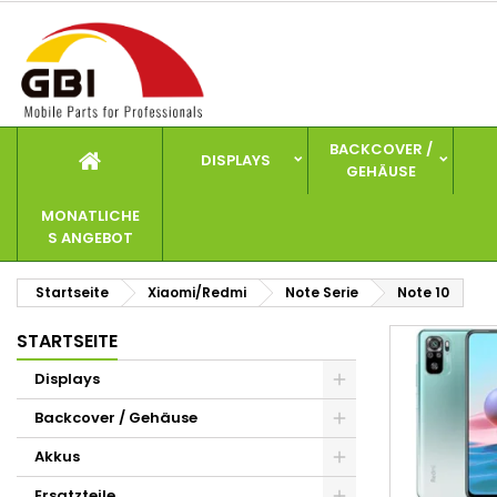
I
(
W
A
add_circle_outline
((
Si
Na
zu
BACKCOVER /
DISPLAYS
GEHÄUSE
MONATLICHE
S ANGEBOT
Startseite
Xiaomi/Redmi
Note Serie
Note 10
STARTSEITE
Displays
Backcover / Gehäuse
Akkus
Ersatzteile