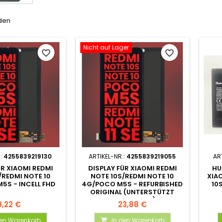
nden
Nicht auf Lager
favorite_border
favorite_border
.:
4255839219130
ARTIKEL-NR.:
4255839219055
AR
ÜR XIAOMI REDMI
DISPLAY FÜR XIAOMI REDMI
HU
/REDMI NOTE 10
NOTE 10S/REDMI NOTE 10
XIA
5S - INCELL FHD
4G/POCO M5S - REFURBISHED
10
ORIGINAL (UNTERSTÜTZT
FINGERPRINT)
9,22 €
23,88 €
den Warenkorb
In den Warenkorb
