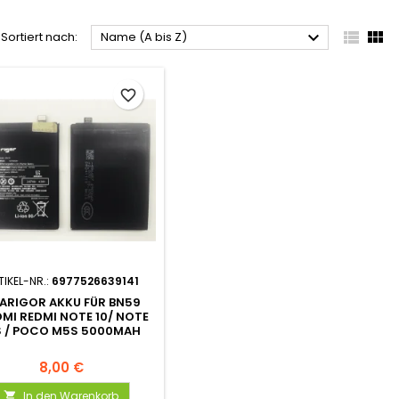



Sortiert nach:
Name (A bis Z)
favorite_border
TIKEL-NR.:
6977526639141
ARIGOR AKKU FÜR BN59
OMI REDMI NOTE 10/ NOTE
S / POCO M5S 5000MAH
8,00 €
In den Warenkorb
