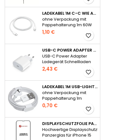
LADEKABEL 1M C-C WIE APPLE ORIGINAL FÜR IPHONE 15 SERIE OHNE VERPACKUNG
ohne Verpackung mit
Pappehalterung 1m 60W
für iPhone 15 Serie
1,10 €
favorite_border
USB-C POWER ADAPTER LADEGERÄT SCHNELLLADEN 20W FÜR APPLE - OHNE VERPACKUNG
USB-C Power Adapter
Ladegerät Schnellladen
20W für Apple
2,43 €
favorite_border
LADEKABEL 1M USB-LIGHTNING WIE APPLE ORIGINAL OHNE VERPACKUNG
ohne Verpackung mit
Pappehalterung 1m
0,70 €
favorite_border
DISPLAYSCHUTZFOLIE PANZERGLAS FÜR IPHONE 15 SERIE FULL GLUE
Hochwertige Displayschutzfolie
Panzerglas für iPhone 15