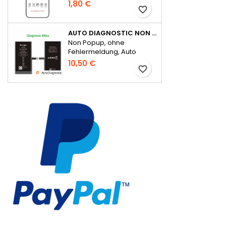
Serie Full Glue
1,80 €
favorite_border
AUTO DIAGNOSTIC NON POPUP AKKU FÜR IPHONE 14 OHNE FEHLERMELDUNG
Non Popup, ohne
Fehlermeldung, Auto
Diagnostic
10,50 €
favorite_border