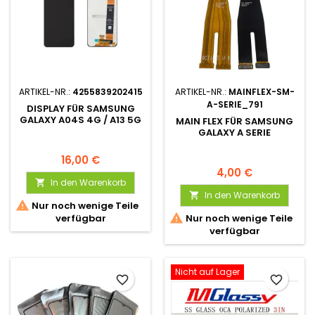
ARTIKEL-NR.:
4255839202415
ARTIKEL-NR.:
MAINFLEX-SM-
A-SERIE_791
DISPLAY FÜR SAMSUNG
GALAXY A04S 4G / A13 5G
MAIN FLEX FÜR SAMSUNG
GALAXY A SERIE
16,00 €
4,00 €
In den Warenkorb

In den Warenkorb


Nur noch wenige Teile

verfügbar
Nur noch wenige Teile
verfügbar
Nicht auf Lager
favorite_border
favorite_border