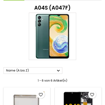
A04S (A047F)

Name (A bis Z)
1 - 6 von 6 Artikel(n)
favorite_border
favorite_border