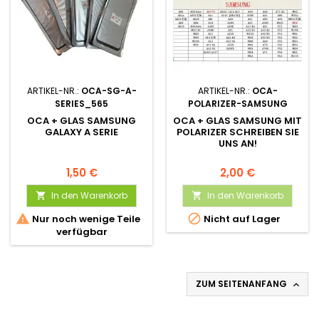
ARTIKEL-NR.:
OCA-SG-A-
ARTIKEL-NR.:
OCA-
SERIES_565
POLARIZER-SAMSUNG
OCA + GLAS SAMSUNG
OCA + GLAS SAMSUNG MIT
GALAXY A SERIE
POLARIZER SCHREIBEN SIE
UNS AN!
1,50 €
2,00 €
In den Warenkorb
In den Warenkorb




Nur noch wenige Teile
Nicht auf Lager
verfügbar
ZUM SEITENANFANG
