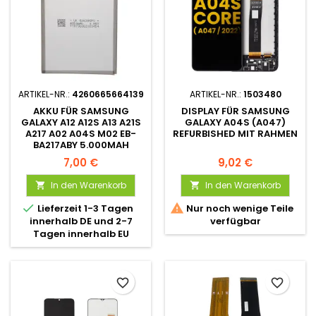
ARTIKEL-NR.:
4260665664139
ARTIKEL-NR.:
1503480
AKKU FÜR SAMSUNG
DISPLAY FÜR SAMSUNG
GALAXY A12 A12S A13 A21S
GALAXY A04S (A047)
A217 A02 A04S M02 EB-
REFURBISHED MIT RAHMEN
BA217ABY 5.000MAH
7,00 €
9,02 €
In den Warenkorb
In den Warenkorb




Lieferzeit 1-3 Tagen
Nur noch wenige Teile
innerhalb DE und 2-7
verfügbar
Tagen innerhalb EU
favorite_border
favorite_border