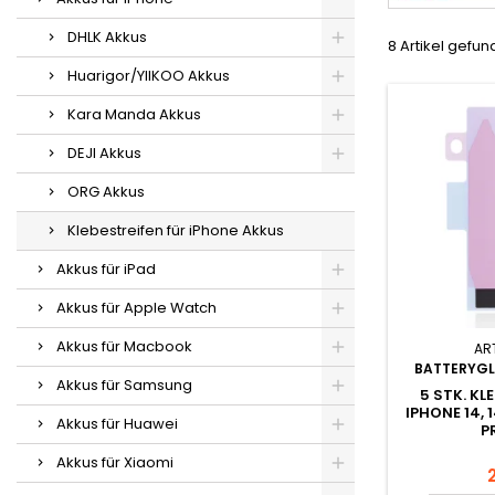
DHLK Akkus
8 Artikel gefu
Huarigor/YIIKOO Akkus
Kara Manda Akkus
DEJI Akkus
ORG Akkus
Klebestreifen für iPhone Akkus
Akkus für iPad
Akkus für Apple Watch
Akkus für Macbook
ART
BATTERYGL
Akkus für Samsung
5 STK. KL
IPHONE 14, 1
Akkus für Huawei
P
Akkus für Xiaomi