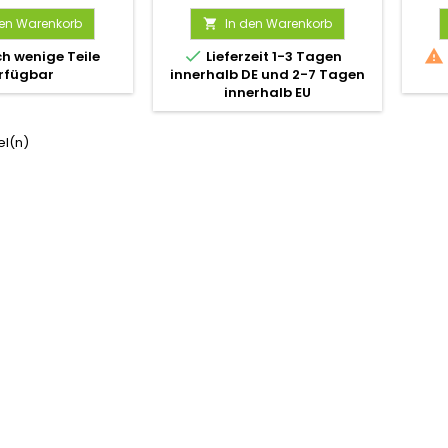
den Warenkorb
In den Warenkorb



h wenige Teile
Lieferzeit 1-3 Tagen
rfügbar
innerhalb DE und 2-7 Tagen
innerhalb EU
kel(n)