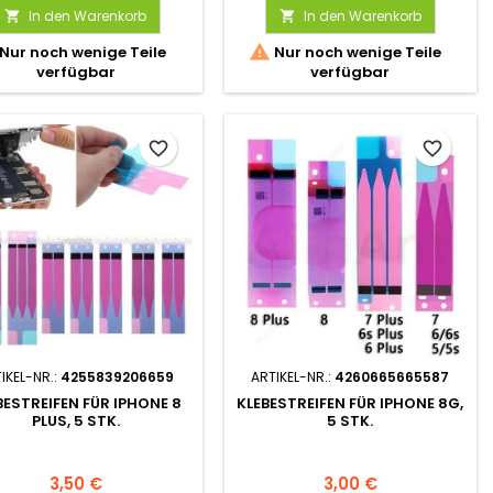
In den Warenkorb
In den Warenkorb



Nur noch wenige Teile
Nur noch wenige Teile
verfügbar
verfügbar
favorite_border
favorite_border
IKEL-NR.:
4255839206659
ARTIKEL-NR.:
4260665665587
BESTREIFEN FÜR IPHONE 8
KLEBESTREIFEN FÜR IPHONE 8G,
PLUS, 5 STK.
5 STK.
3,50 €
3,00 €