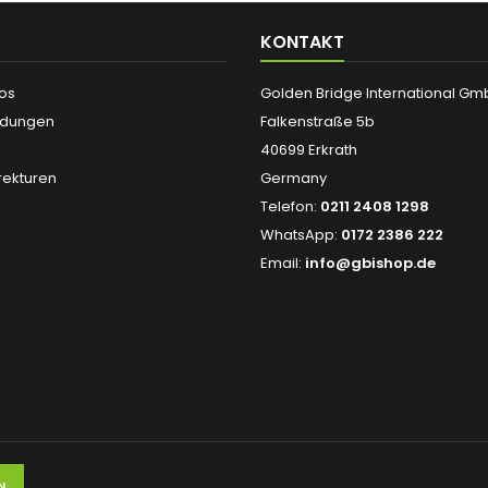
KONTAKT
fos
Golden Bridge International G
ndungen
Falkenstraße 5b
40699 Erkrath
ekturen
Germany
Telefon:
0211 2408 1298
WhatsApp:
0172 2386 222
Email:
info@gbishop.de