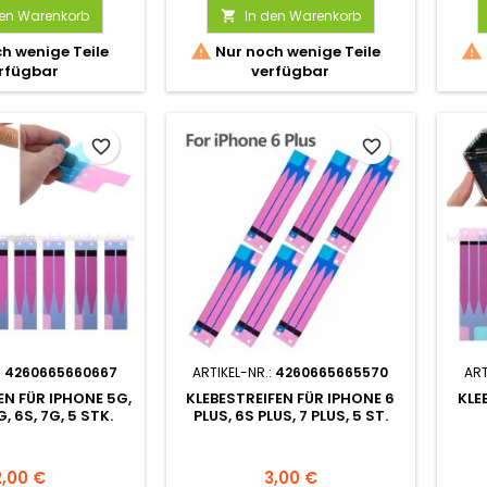
den Warenkorb
In den Warenkorb



h wenige Teile
Nur noch wenige Teile
rfügbar
verfügbar
favorite_border
favorite_border
:
4260665660667
ARTIKEL-NR.:
4260665665570
ART
EN FÜR IPHONE 5G,
KLEBESTREIFEN FÜR IPHONE 6
KLE
G, 6S, 7G, 5 STK.
PLUS, 6S PLUS, 7 PLUS, 5 ST.
2,00 €
3,00 €