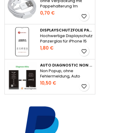
ohne Verpackung mit
Pappehalterung 1m
0,70 €
favorite_border
DISPLAYSCHUTZFOLIE PANZERGLAS FÜR IPHONE 15 SERIE FULL GLUE
Hochwertige Displayschutzfolie
Panzerglas für iPhone 15
Serie Full Glue
1,80 €
favorite_border
AUTO DIAGNOSTIC NON POPUP AKKU FÜR IPHONE 14 OHNE FEHLERMELDUNG
Non Popup, ohne
Fehlermeldung, Auto
Diagnostic
10,50 €
favorite_border