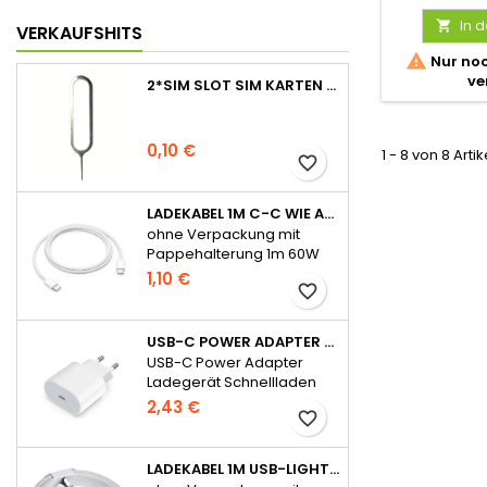
In 

VERKAUFSHITS

Nur noc
ve
2*SIM SLOT SIM KARTEN STIFT NADEL PIN TRAY ÖFFNER EJECT TOOL
0,10 €
1 - 8 von 8 Arti
favorite_border
LADEKABEL 1M C-C WIE APPLE ORIGINAL FÜR IPHONE 15 SERIE OHNE VERPACKUNG
ohne Verpackung mit
Pappehalterung 1m 60W
für iPhone 15 Serie
1,10 €
favorite_border
USB-C POWER ADAPTER LADEGERÄT SCHNELLLADEN 20W FÜR APPLE - OHNE VERPACKUNG
USB-C Power Adapter
Ladegerät Schnellladen
20W für Apple
2,43 €
favorite_border
LADEKABEL 1M USB-LIGHTNING WIE APPLE ORIGINAL OHNE VERPACKUNG