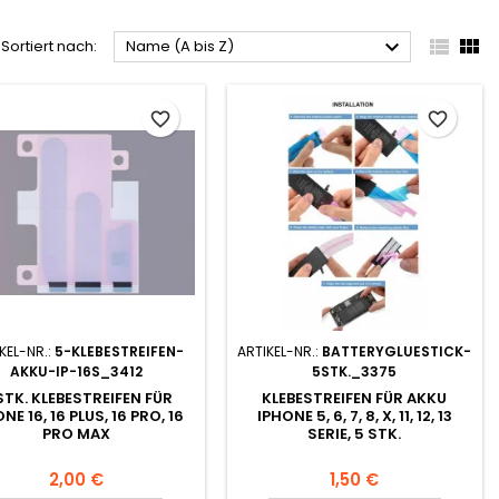



Sortiert nach:
Name (A bis Z)
favorite_border
favorite_border
KEL-NR.:
5-KLEBESTREIFEN-
ARTIKEL-NR.:
BATTERYGLUESTICK-
AKKU-IP-16S_3412
5STK._3375
STK. KLEBESTREIFEN FÜR
KLEBESTREIFEN FÜR AKKU
NE 16, 16 PLUS, 16 PRO, 16
IPHONE 5, 6, 7, 8, X, 11, 12, 13
PRO MAX
SERIE, 5 STK.
2,00 €
1,50 €