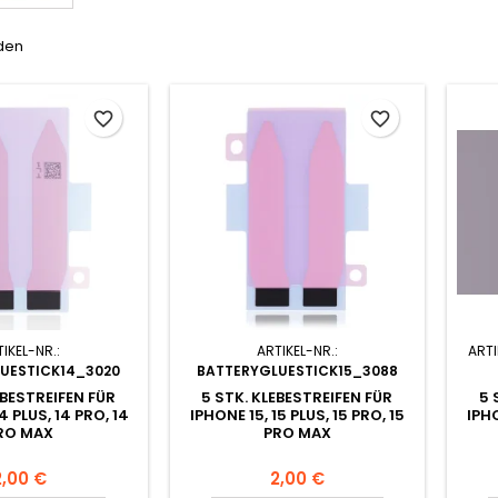
nden
favorite_border
favorite_border
IKEL-NR.:
ARTIKEL-NR.:
ARTI
UESTICK14_3020
BATTERYGLUESTICK15_3088
EBESTREIFEN FÜR
5 STK. KLEBESTREIFEN FÜR
5 
4 PLUS, 14 PRO, 14
IPHONE 15, 15 PLUS, 15 PRO, 15
IPHO
RO MAX
PRO MAX
2,00 €
2,00 €