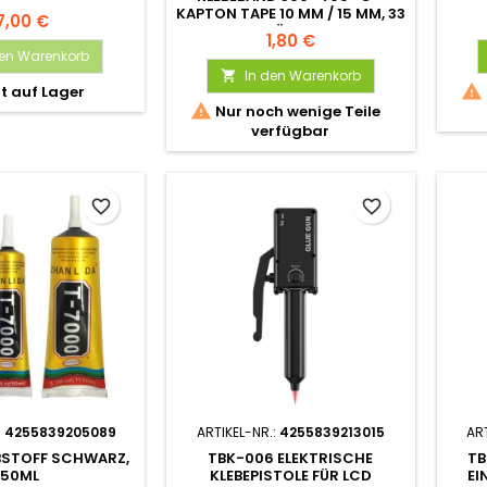
ARATUREN
KAPTON TAPE 10 MM / 15 MM, 33
7,00 €
M ROLLE FÜR PCB & BGA
1,80 €
REPARATUR
den Warenkorb
In den Warenkorb


t auf Lager

Nur noch wenige Teile
verfügbar
favorite_border
favorite_border
:
4255839205089
ARTIKEL-NR.:
4255839213015
ART
BSTOFF SCHWARZ,
TBK-006 ELEKTRISCHE
TB
50ML
KLEBEPISTOLE FÜR LCD
EI