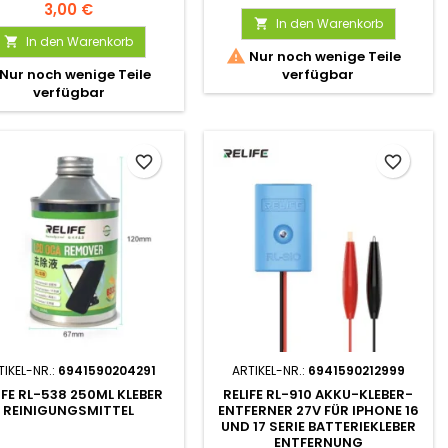
3,00 €
In den Warenkorb

In den Warenkorb


Nur noch wenige Teile
Nur noch wenige Teile
verfügbar
verfügbar
favorite_border
favorite_border
TIKEL-NR.:
6941590204291
ARTIKEL-NR.:
6941590212999
IFE RL-538 250ML KLEBER
RELIFE RL-910 AKKU-KLEBER-
REINIGUNGSMITTEL
ENTFERNER 27V FÜR IPHONE 16
UND 17 SERIE BATTERIEKLEBER
ENTFERNUNG