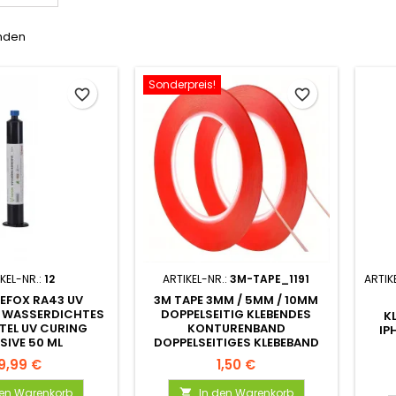
unden
Sonderpreis!
favorite_border
favorite_border
KEL-NR.:
12
ARTIKEL-NR.:
3M-TAPE_1191
ARTIK
REFOX RA43 UV
3M TAPE 3MM / 5MM / 10MM
 WASSERDICHTES
DOPPELSEITIG KLEBENDES
K
TEL UV CURING
KONTURENBAND
IPH
SIVE 50 ML
DOPPELSEITIGES KLEBEBAND
9,99 €
1,50 €
den Warenkorb
In den Warenkorb
