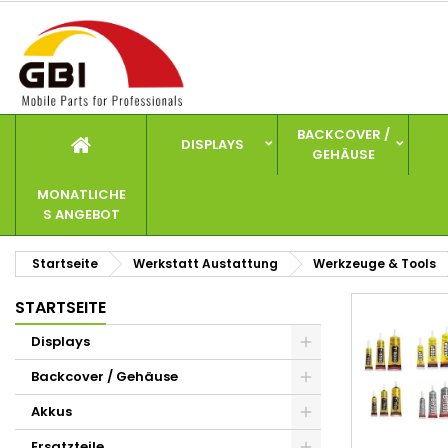
I
(
W
A
add_circle_outline
((
Si
Na
zu
BACKCOVER /
DISPLAYS
GEHÄUSE
MONATLICHE
S ANGEBOT
Startseite
Werkstatt Austattung
Werkzeuge & Tools
STARTSEITE
Displays
Backcover / Gehäuse
Akkus
Ersatzteile