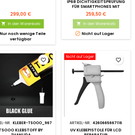
IP68 DICHTIGKEITSPRÜFUNG
FÜR SMARTPHONES MIT
VAKUUM- & ÜBERDRUCKTEST
299,00 €
259,50 €
In den Warenkorb
In den Warenkorb



Nur noch wenige Teile
Nicht auf Lager
verfügbar
Nicht auf Lager
favorite_border
favorite_border
EL-NR.:
KLEBER-TSOOO_967
ARTIKEL-NR.:
4260665667116
TSOOO KLEBSTOFF BY
UV KLEBEPISTOLE FÜR LCD
ZHANLIDA
REPARATUR