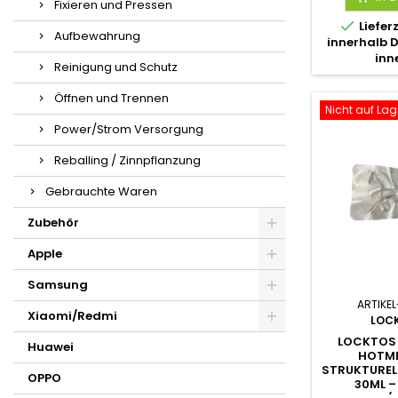
Fixieren und Pressen

Liefer
Aufbewahrung
innerhalb 
inn
Reinigung und Schutz
Öffnen und Trennen
Nicht auf Lag
Power/Strom Versorgung
Reballing / Zinnpflanzung
Gebrauchte Waren
Zubehör
Apple
Samsung
ARTIKEL
Xiaomi/Redmi
LOC
LOCKTOS 
Huawei
HOTME
STRUKTURELLE
OPPO
0ML – 