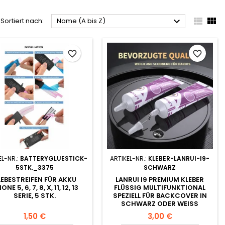



Sortiert nach:
Name (A bis Z)
favorite_border
favorite_border
EL-NR.:
BATTERYGLUESTICK-
ARTIKEL-NR.:
KLEBER-LANRUI-I9-
5STK._3375
SCHWARZ
LEBESTREIFEN FÜR AKKU
LANRUI I9 PREMIUM KLEBER
ONE 5, 6, 7, 8, X, 11, 12, 13
FLÜSSIG MULTIFUNKTIONAL
SERIE, 5 STK.
SPEZIELL FÜR BACKCOVER IN
SCHWARZ ODER WEISS
1,50 €
3,00 €