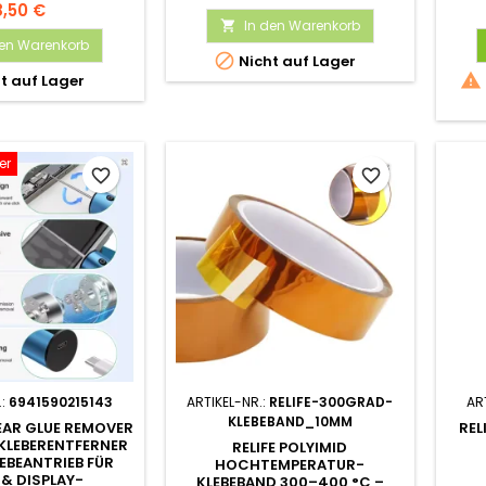
RANSPARENT
8,50 €
In den Warenkorb

den Warenkorb

Nicht auf Lager

t auf Lager
er
favorite_border
favorite_border
.:
6941590215143
ARTIKEL-NR.:
RELIFE-300GRAD-
AR
KLEBEBAND_10MM
GEAR GLUE REMOVER
REL
 KLEBERENTFERNER
RELIFE POLYIMID
EBEANTRIEB FÜR
HOCHTEMPERATUR-
& DISPLAY-
KLEBEBAND 300–400 °C –