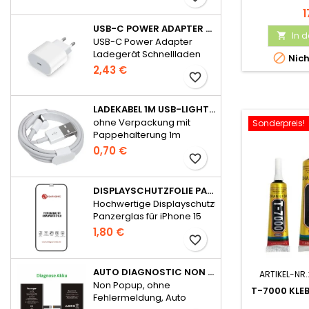
REP
1
USB-C POWER ADAPTER LADEGERÄT SCHNELLLADEN 20W FÜR APPLE - OHNE VERPACKUNG
In 

USB-C Power Adapter
Ladegerät Schnellladen

Nich
20W für Apple
2,43 €
favorite_border
LADEKABEL 1M USB-LIGHTNING WIE APPLE ORIGINAL OHNE VERPACKUNG
ohne Verpackung mit
Sonderpreis!
Pappehalterung 1m
0,70 €
favorite_border
DISPLAYSCHUTZFOLIE PANZERGLAS FÜR IPHONE 15 SERIE FULL GLUE
Hochwertige Displayschutzfolie
Panzerglas für iPhone 15
Serie Full Glue
1,80 €
favorite_border
AUTO DIAGNOSTIC NON POPUP AKKU FÜR IPHONE 14 OHNE FEHLERMELDUNG
ARTIKEL-NR.
Non Popup, ohne
T-7000 KLE
Fehlermeldung, Auto