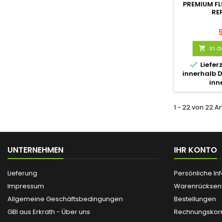
PREMIUM FL
RE
In 


Liefer
innerhalb 
inn
1 - 22 von 22 Ar
UNTERNEHMEN
IHR KONTO
Lieferung
Persönliche In
Impressum
Warenrückse
Allgemeine Geschäftsbedingungen
Bestellungen
GBI aus Erkrath - Über uns
Rechnungskorr