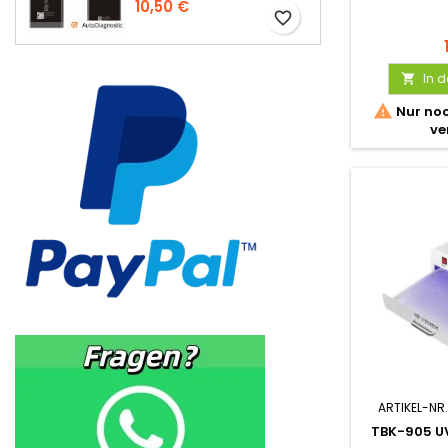
Diagnostic
10,50 €
favorite_border
In 


Nur noc
ve
ARTIKEL-NR.
TBK-905 