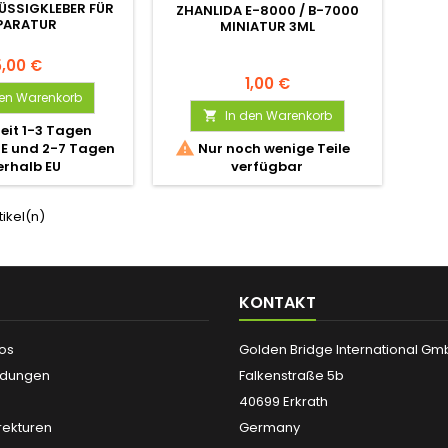
ÜSSIGKLEBER FÜR
ZHANLIDA E-8000 / B-7000
PARATUR
MINIATUR 3ML
5,00 €
1,00 €
den Warenkorb
In den Warenkorb

zeit 1-3 Tagen

DE und 2-7 Tagen
Nur noch wenige Teile
erhalb EU
verfügbar
tikel(n)
KONTAKT
fos
Golden Bridge International G
ndungen
Falkenstraße 5b
40699 Erkrath
ekturen
Germany