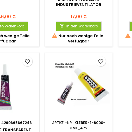
INDUSTRIEVENTILATOR
46,00 €
17,00 €
den Warenkorb
In den Warenkorb



h wenige Teile
Nur noch wenige Teile
rfügbar
verfügbar
favorite_border
favorite_border
:
4260665667246
ARTIKEL-NR.:
KLEBER-E-8000-
3ML_472
 E TRANSPARENT