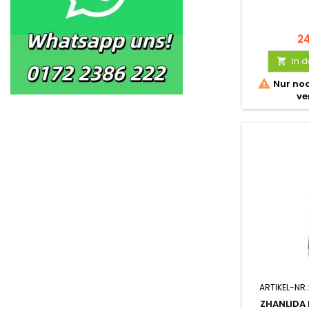
2
In 


Nur noc
ve
ARTIKEL-NR.
ZHANLIDA