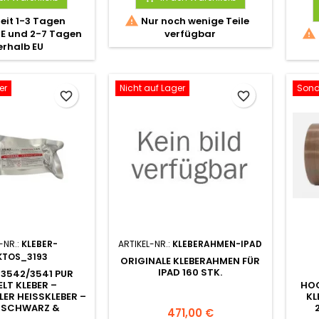

zeit 1-3 Tagen
Nur noch wenige Teile

DE und 2-7 Tagen
verfügbar
erhalb EU
er
Nicht auf Lager
Sond
favorite_border
favorite_border
-NR.:
KLEBER-
ARTIKEL-NR.:
KLEBERAHMEN-IPAD
KTOS_3193
ORIGINALE KLEBERAHMEN FÜR
IPAD 160 STK.
3542/3541 PUR
LT KLEBER –
HO
R HEISSKLEBER – 3
KL
SCHWARZ & W
471,00 €