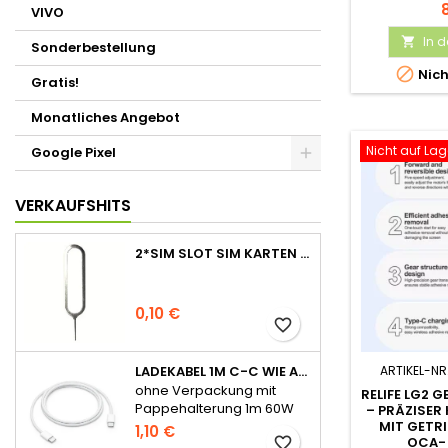
EISS/T
VIVO
In 

Sonderbestellung

Nich
Gratis!
Monatliches Angebot
Nicht auf Lag
Google Pixel
VERKAUFSHITS
2*SIM SLOT SIM KARTEN STIFT NADEL PIN TRAY ÖFFNER EJECT TOOL
0,10 €
favorite_border
ARTIKEL-NR
LADEKABEL 1M C-C WIE APPLE ORIGINAL FÜR IPHONE 15 SERIE OHNE VERPACKUNG
ohne Verpackung mit
RELIFE LG2 
Pappehalterung 1m 60W
– PRÄZISER
MIT GETRI
für iPhone 15 Serie
1,10 €
OCA- 
favorite_border