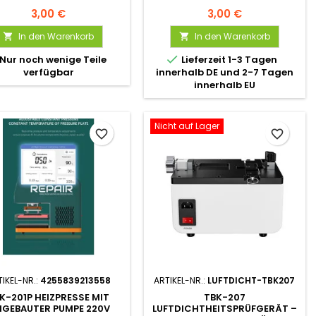
3,00 €
3,00 €
In den Warenkorb
In den Warenkorb



Nur noch wenige Teile
Lieferzeit 1-3 Tagen
verfügbar
innerhalb DE und 2-7 Tagen
innerhalb EU
Nicht auf Lager
favorite_border
favorite_border
IKEL-NR.:
4255839213558
ARTIKEL-NR.:
LUFTDICHT-TBK207
K-201P HEIZPRESSE MIT
TBK-207
NGEBAUTER PUMPE 220V
LUFTDICHTHEITSPRÜFGERÄT –