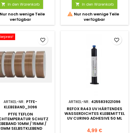
In den Warenkorb
In den Warenkorb



Nur noch wenige Teile
Nur noch wenige Teile
verfügbar
verfügbar
erpreis!
favorite_border
favorite_border
ARTIKEL-NR.:
PTFE-
ARTIKEL-NR.:
4255839221096
KLEBEBAND_3096
REFOX RA43 UV HÄRTENDES
WASSERDICHTES KLEBEMITTEL
PTFE TEFLON
UV CURING ADHESIVE 50 ML
CHTEMPERATUR SCHUTZ
EBEBAND 10MM / 15MM /
20MM SELBSTKLEBEND
4,99 €