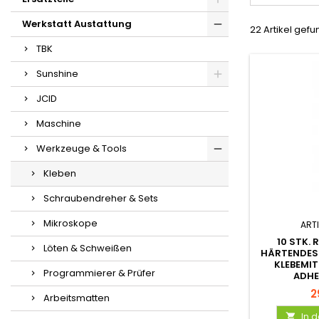
Werkstatt Austattung
22 Artikel gef
TBK
Sunshine
JCID
Maschine
Werkzeuge & Tools
Kleben
Schraubendreher & Sets
Mikroskope
ARTI
10 STK. 
Löten & Schweißen
HÄRTENDES
KLEBEMIT
Programmierer & Prüfer
ADHE
2
Arbeitsmatten
In 
