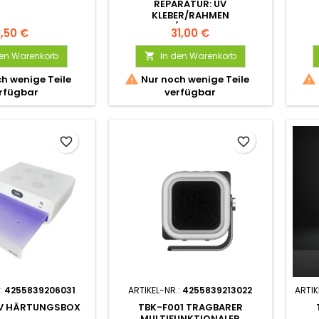
REPARATUR: UV
KLEBER/RAHMEN
KLEBER/VERZINNUNG
1,50 €
31,00 €
den Warenkorb
In den Warenkorb



h wenige Teile
Nur noch wenige Teile
rfügbar
verfügbar
favorite_border
favorite_border
:
4255839206031
ARTIKEL-NR.:
4255839213022
ARTIK
UV HÄRTUNGSBOX
TBK-F001 TRAGBARER
MULTIFUNKTIONALER