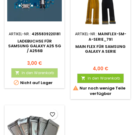
ARTIKEL-NR.:
4255839220181
ARTIKEL-NR.:
MAINFLEX-SM-
A-SERIE_791
LADEBUCHSE FÜR
SAMSUNG GALAXY A25 5G
MAIN FLEX FÜR SAMSUNG
/ A256B
GALAXY A SERIE
3,00 €
4,00 €
In den Warenkorb

In den Warenkorb


Nicht auf Lager

Nur noch wenige Teile
verfügbar
favorite_border