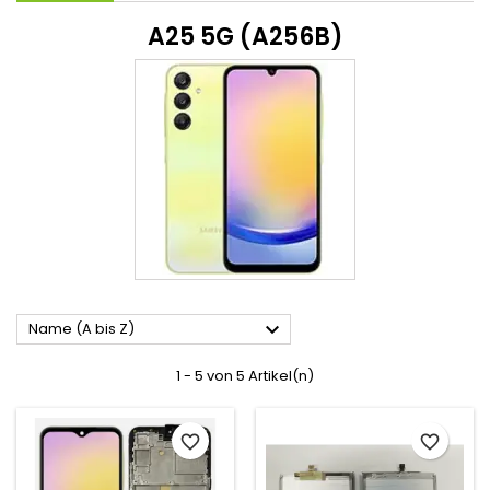
A25 5G (A256B)

Name (A bis Z)
1 - 5 von 5 Artikel(n)
favorite_border
favorite_border