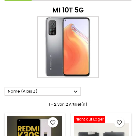
MI 10T 5G

Name (A bis Z)
1 - 2 von 2 Artikel(n)
Nicht auf Lager
favorite_border
favorite_border