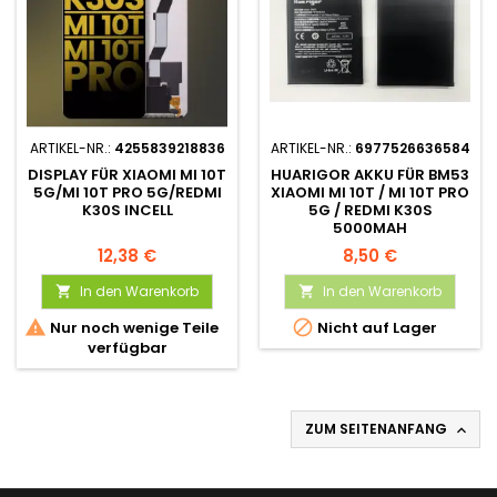
ARTIKEL-NR.:
4255839218836
ARTIKEL-NR.:
6977526636584
DISPLAY FÜR XIAOMI MI 10T
HUARIGOR AKKU FÜR BM53
5G/MI 10T PRO 5G/REDMI
XIAOMI MI 10T / MI 10T PRO
K30S INCELL
5G / REDMI K30S
5000MAH
12,38 €
8,50 €
In den Warenkorb
In den Warenkorb




Nur noch wenige Teile
Nicht auf Lager
verfügbar
ZUM SEITENANFANG
