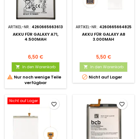
ARTIKEL-NR.:
4260665663613
ARTIKEL-NR.:
4260665664825
AKKU FÜR GALAXY A71,
AKKU FÜR GALAXY A8
4.500MAH
3.000MAH
6,50 €
5,50 €
In den Warenkorb
In den Warenkorb




Nur noch wenige Teile
Nicht auf Lager
verfügbar
Nicht auf Lager
favorite_border
favorite_border