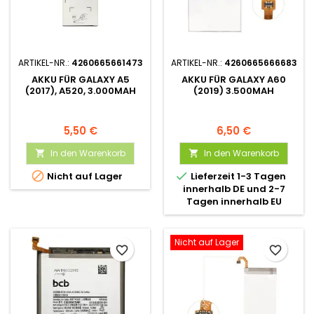
ARTIKEL-NR.:
4260665661473
ARTIKEL-NR.:
4260665666683
AKKU FÜR GALAXY A5
AKKU FÜR GALAXY A60
(2017), A520, 3.000MAH
(2019) 3.500MAH
5,50 €
6,50 €
In den Warenkorb
In den Warenkorb




Nicht auf Lager
Lieferzeit 1-3 Tagen
innerhalb DE und 2-7
Tagen innerhalb EU
Nicht auf Lager
favorite_border
favorite_border