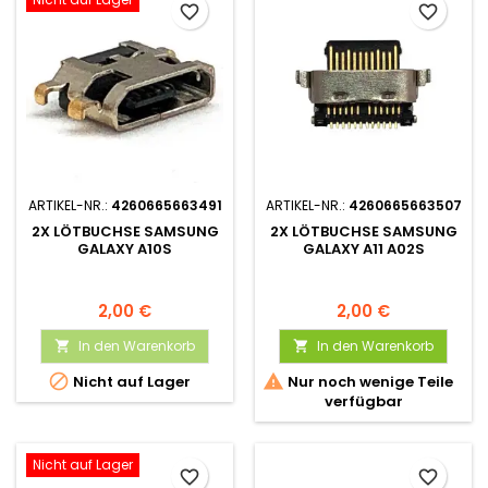
favorite_border
favorite_border
ARTIKEL-NR.:
4260665663491
ARTIKEL-NR.:
4260665663507
2X LÖTBUCHSE SAMSUNG
2X LÖTBUCHSE SAMSUNG
GALAXY A10S
GALAXY A11 A02S
2,00 €
2,00 €
In den Warenkorb
In den Warenkorb




Nicht auf Lager
Nur noch wenige Teile
verfügbar
Nicht auf Lager
favorite_border
favorite_border