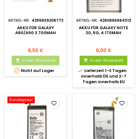
ARTIKEL-NR.:
4255839206772
ARTIKEL-NR.:
4260665664313
AKKU FÜR GALAXY
AKKU FÜR GALAXY NOTE
A80/A90 3.700MAH
20, 5G, 4.170MAH
6,50 €
6,00 €
In den Warenkorb
In den Warenkorb




Nicht auf Lager
Lieferzeit 1-3 Tagen
innerhalb DE und 2-7
Tagen innerhalb EU
Sonderpreis!
favorite_border
favorite_border