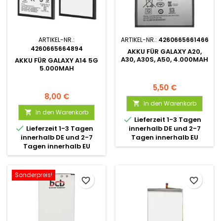
ARTIKEL-NR.:
ARTIKEL-NR.:
4260665661466
4260665664894
AKKU FÜR GALAXY A20,
A30, A30S, A50, 4.000MAH
AKKU FÜR GALAXY A14 5G
5.000MAH
5,50 €
8,00 €
In den Warenkorb

In den Warenkorb


Lieferzeit 1-3 Tagen

Lieferzeit 1-3 Tagen
innerhalb DE und 2-7
innerhalb DE und 2-7
Tagen innerhalb EU
Tagen innerhalb EU
Sonderpreis!
favorite_border
favorite_border