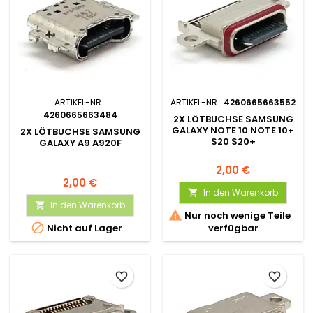
ARTIKEL-NR.:
ARTIKEL-NR.:
4260665663552
4260665663484
2X LÖTBUCHSE SAMSUNG
GALAXY NOTE 10 NOTE 10+
2X LÖTBUCHSE SAMSUNG
S20 S20+
GALAXY A9 A920F
2,00 €
2,00 €
In den Warenkorb

In den Warenkorb


Nur noch wenige Teile

Nicht auf Lager
verfügbar
favorite_border
favorite_border