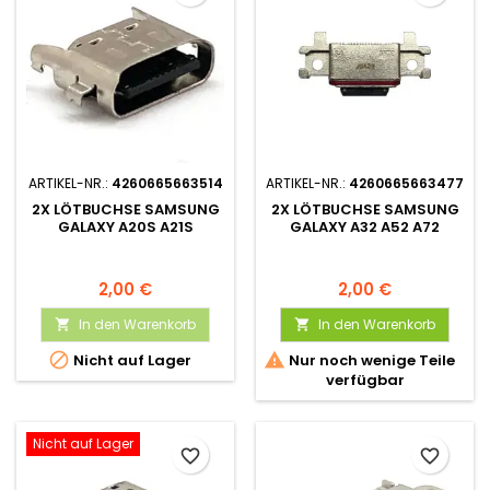
ARTIKEL-NR.:
4260665663514
ARTIKEL-NR.:
4260665663477
2X LÖTBUCHSE SAMSUNG
2X LÖTBUCHSE SAMSUNG
GALAXY A20S A21S
GALAXY A32 A52 A72
2,00 €
2,00 €
In den Warenkorb
In den Warenkorb




Nicht auf Lager
Nur noch wenige Teile
verfügbar
Nicht auf Lager
favorite_border
favorite_border