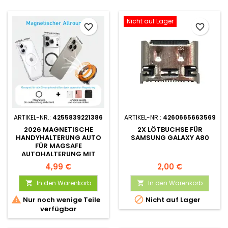
Nicht auf Lager
favorite_border
favorite_border
ARTIKEL-NR.:
4255839221386
ARTIKEL-NR.:
4260665663569
2026 MAGNETISCHE
2X LÖTBUCHSE FÜR
HANDYHALTERUNG AUTO
SAMSUNG GALAXY A80
FÜR MAGSAFE
AUTOHALTERUNG MIT
RING
4,99 €
2,00 €
In den Warenkorb
In den Warenkorb




Nur noch wenige Teile
Nicht auf Lager
verfügbar