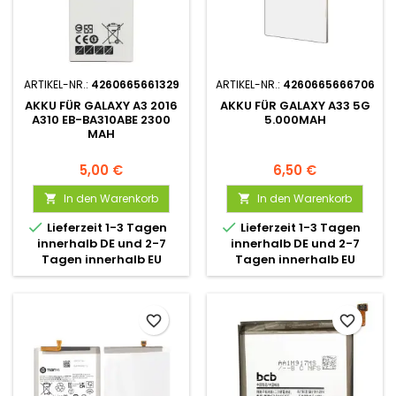
ARTIKEL-NR.:
4260665661329
ARTIKEL-NR.:
4260665666706
AKKU FÜR GALAXY A3 2016
AKKU FÜR GALAXY A33 5G
A310 EB-BA310ABE 2300
5.000MAH
MAH
5,00 €
6,50 €
In den Warenkorb
In den Warenkorb




Lieferzeit 1-3 Tagen
Lieferzeit 1-3 Tagen
innerhalb DE und 2-7
innerhalb DE und 2-7
Tagen innerhalb EU
Tagen innerhalb EU
favorite_border
favorite_border