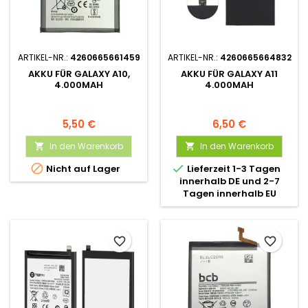
ARTIKEL-NR.:
4260665661459
ARTIKEL-NR.:
4260665664832
AKKU FÜR GALAXY A10,
AKKU FÜR GALAXY A11
4.000MAH
4.000MAH
5,50 €
6,50 €
In den Warenkorb
In den Warenkorb




Nicht auf Lager
Lieferzeit 1-3 Tagen
innerhalb DE und 2-7
Tagen innerhalb EU
favorite_border
favorite_border