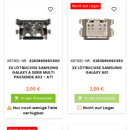
Nicht auf Lager
favorite_border
favorite_border
ARTIKEL-NR.:
4260665663460
ARTIKEL-NR.:
4260665663453
2X LÖTBUCHSE SAMSUNG
2X LÖTBUCHSE SAMSUNG
GALAXY A SERIE MULTI
GALAXY A01
PASSENDE A02 - A71
2,00 €
2,00 €
In den Warenkorb
In den Warenkorb




Nur noch wenige Teile
Nicht auf Lager
verfügbar
Nicht auf Lager