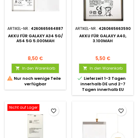
ARTIKEL-NR.:
4260665664887
ARTIKEL-NR.:
4260665663590
AKKU FÜR GALAXY A34 5G/
AKKU FÜR GALAXY A40,
A54 5G 5.000MAH
3.100MAH
8,50 €
5,50 €
In den Warenkorb
In den Warenkorb




Nur noch wenige Teile
Lieferzeit 1-3 Tagen
verfügbar
innerhalb DE und 2-7
Tagen innerhalb EU
Nicht auf Lager
favorite_border
favorite_border