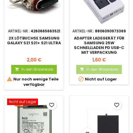
ARTIKEL-NR.:
4260665663521
ARTIKEL-NR.:
8806090973369
2X LÖTBUCHSE SAMSUNG
ADAPTER LADEGERÄT FÜR
GALAXY S21 S21+ S21 ULTRA
SAMSUNG 25W
SCHNELLLADEN PD USB-C
MIT VERPACKUNG
2,00 €
1,60 €
In den Warenkorb
In den Warenkorb




Nur noch wenige Teile
Nicht auf Lager
verfügbar
Nicht auf Lager
favorite_border
favorite_border