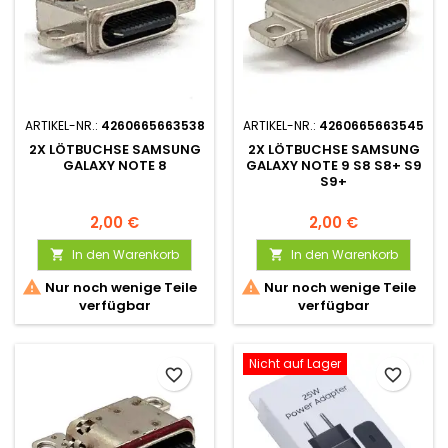
ARTIKEL-NR.:
4260665663538
ARTIKEL-NR.:
4260665663545
2X LÖTBUCHSE SAMSUNG
2X LÖTBUCHSE SAMSUNG
GALAXY NOTE 8
GALAXY NOTE 9 S8 S8+ S9
S9+
2,00 €
2,00 €
In den Warenkorb
In den Warenkorb




Nur noch wenige Teile
Nur noch wenige Teile
verfügbar
verfügbar
Nicht auf Lager
favorite_border
favorite_border