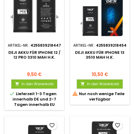
ARTIKEL-NR.:
4255839218447
ARTIKEL-NR.:
4255839218454
DEJI AKKU FÜR IPHONE 12 /
DEJI AKKU FÜR IPHONE 13
12 PRO 3310 MAH H.K.
3510 MAH H.K.
9,50 €
10,50 €
In den Warenkorb
In den Warenkorb




Lieferzeit 1-3 Tagen
Nur noch wenige Teile
innerhalb DE und 2-7
verfügbar
Tagen innerhalb EU
favorite_border
favorite_border