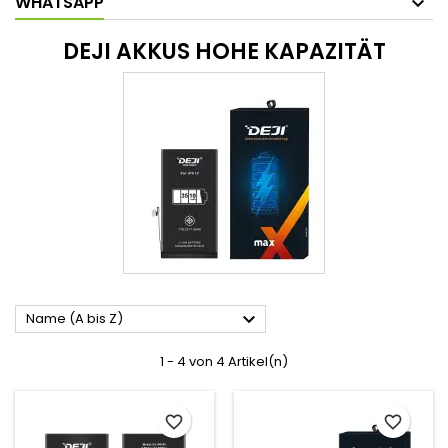
WHATSAPP
DEJI AKKUS HOHE KAPAZITÄT

Name (A bis Z)
1 - 4 von 4 Artikel(n)
favorite_border
favorite_border