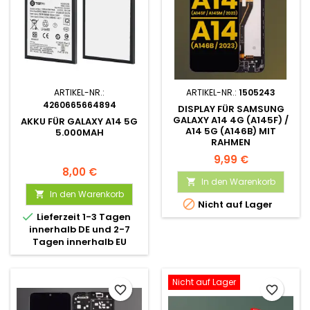
ARTIKEL-NR.:
ARTIKEL-NR.:
1505243
4260665664894
DISPLAY FÜR SAMSUNG
GALAXY A14 4G (A145F) /
AKKU FÜR GALAXY A14 5G
A14 5G (A146B) MIT
5.000MAH
RAHMEN
9,99 €
8,00 €
In den Warenkorb

In den Warenkorb


Nicht auf Lager

Lieferzeit 1-3 Tagen
innerhalb DE und 2-7
Tagen innerhalb EU
Nicht auf Lager
favorite_border
favorite_border