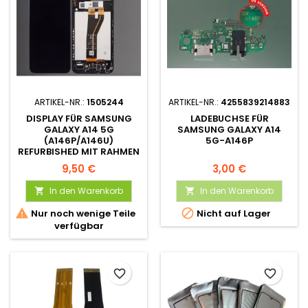
ARTIKEL-NR.:
1505244
ARTIKEL-NR.:
4255839214883
DISPLAY FÜR SAMSUNG
LADEBUCHSE FÜR
GALAXY A14 5G
SAMSUNG GALAXY A14
(A146P/A146U)
5G-A146P
REFURBISHED MIT RAHMEN
9,50 €
3,00 €
In den Warenkorb
In den Warenkorb




Nur noch wenige Teile
Nicht auf Lager
verfügbar
favorite_border
favorite_border