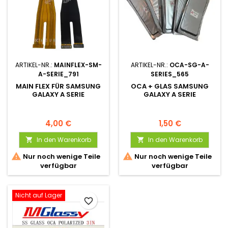
ARTIKEL-NR.:
MAINFLEX-SM-
ARTIKEL-NR.:
OCA-SG-A-
A-SERIE_791
SERIES_565
MAIN FLEX FÜR SAMSUNG
OCA + GLAS SAMSUNG
GALAXY A SERIE
GALAXY A SERIE
4,00 €
1,50 €
In den Warenkorb
In den Warenkorb




Nur noch wenige Teile
Nur noch wenige Teile
verfügbar
verfügbar
Nicht auf Lager
favorite_border