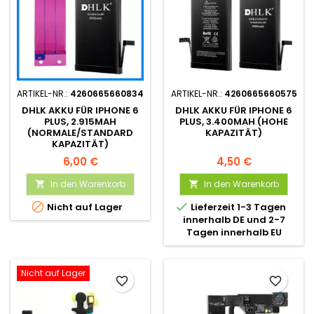
ARTIKEL-NR.:
4260665660834
ARTIKEL-NR.:
4260665660575
DHLK AKKU FÜR IPHONE 6
DHLK AKKU FÜR IPHONE 6
PLUS, 2.915MAH
PLUS, 3.400MAH (HOHE
(NORMALE/STANDARD
KAPAZITÄT)
KAPAZITÄT)
6,00 €
4,50 €
In den Warenkorb
In den Warenkorb




Nicht auf Lager
Lieferzeit 1-3 Tagen
innerhalb DE und 2-7
Tagen innerhalb EU
Nicht auf Lager
favorite_border
favorite_border