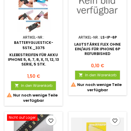
ARTIKEL-NR.:
ARTIKEL-NR.:
LS-IP-6P
BATTERYGLUESTICK-
LAUTSTÄRKE FLEX OHNE
5STK._3375
EIN/AUS FÜR IPHONE 6P
REFURBISHED
KLEBESTREIFEN FÜR AKKU
IPHONE 5, 6, 7, 8, X, 11, 12, 13
SERIE, 5 STK.
0,10 €
In den Warenkorb

1,50 €

Nur noch wenige Teile
In den Warenkorb

verfügbar

Nur noch wenige Teile
verfügbar
Nicht auf Lager
favorite_border
favorite_border