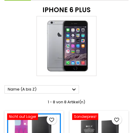
IPHONE 6 PLUS

Name (A bis Z)
1 - 8 von 8 Artikel(n)
Nicht auf Lager
Sonderpreis!
favorite_border
favorite_border