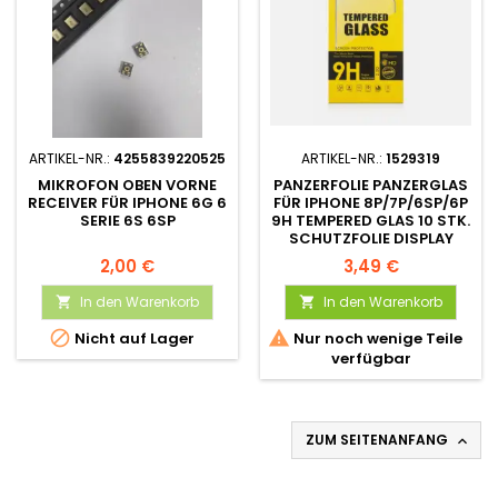
ARTIKEL-NR.:
4255839220525
ARTIKEL-NR.:
1529319
MIKROFON OBEN VORNE
PANZERFOLIE PANZERGLAS
RECEIVER FÜR IPHONE 6G 6
FÜR IPHONE 8P/7P/6SP/6P
SERIE 6S 6SP
9H TEMPERED GLAS 10 STK.
SCHUTZFOLIE DISPLAY
2,00 €
3,49 €
In den Warenkorb
In den Warenkorb




Nicht auf Lager
Nur noch wenige Teile
verfügbar
ZUM SEITENANFANG
