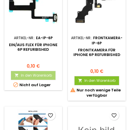
ARTIKEL-NR.:
EA-IP-6P
ARTIKEL-NR.:
FRONTKAMERA-
IP-6P
EIN/AUS FLEX FÜR IPHONE
6P REFURBISHED
FRONTKAMERA FÜR
IPHONE 6P REFURBISHED
0,10 €
0,10 €
In den Warenkorb

In den Warenkorb


Nicht auf Lager

Nur noch wenige Teile
verfügbar
favorite_border
favorite_border