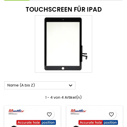
TOUCHSCREEN FÜR IPAD

Name (A bis Z)
1 - 4 von 4 Artikel(n)
favorite_border
favorite_border