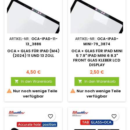
ARTIKEL-NR.:
OCA-IPAD-11-
ARTIKEL-NR.:
OCA-IPAD-
13_3886
MINI-79_3874
OCA + GLAS FÜR IPAD (M4)
OCA + GLAS FÜR IPAD MINI
(2024) 11 UND 13 ZOLL
5 7.9" IPAD MINI 6 8.3"
FRONT GLAS KLEBER LCD
DISPLAY
4,50 €
2,50 €
In den Warenkorb
In den Warenkorb




Nur noch wenige Teile
Nur noch wenige Teile
verfügbar
verfügbar
favorite_border
favorite_border