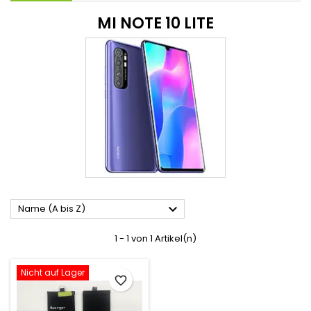
MI NOTE 10 LITE

Name (A bis Z)
1 - 1 von 1 Artikel(n)
Nicht auf Lager
favorite_border