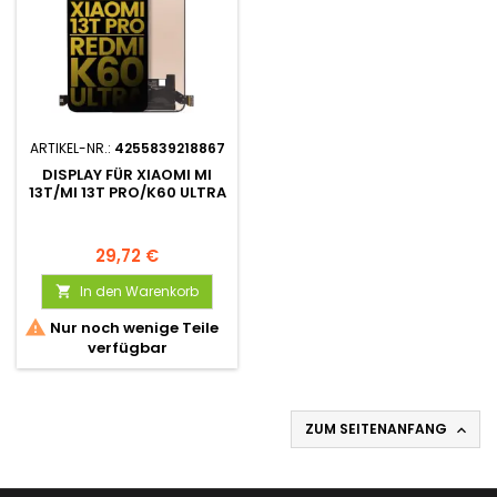
ARTIKEL-NR.:
4255839218867
DISPLAY FÜR XIAOMI MI
13T/MI 13T PRO/K60 ULTRA
29,72 €
In den Warenkorb


Nur noch wenige Teile
verfügbar
ZUM SEITENANFANG
