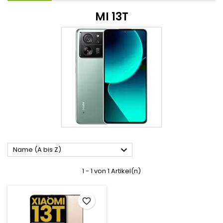
MI 13T

Name (A bis Z)
1 - 1 von 1 Artikel(n)
favorite_border