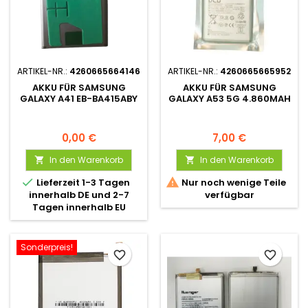
ARTIKEL-NR.:
4260665664146
ARTIKEL-NR.:
4260665665952
AKKU FÜR SAMSUNG
AKKU FÜR SAMSUNG
GALAXY A41 EB-BA415ABY
GALAXY A53 5G 4.860MAH
0,00 €
7,00 €
In den Warenkorb
In den Warenkorb




Lieferzeit 1-3 Tagen
Nur noch wenige Teile
innerhalb DE und 2-7
verfügbar
Tagen innerhalb EU
Sonderpreis!
favorite_border
favorite_border