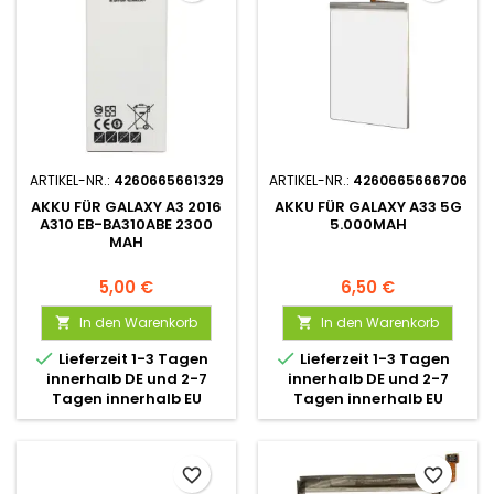
ARTIKEL-NR.:
4260665661329
ARTIKEL-NR.:
4260665666706
AKKU FÜR GALAXY A3 2016
AKKU FÜR GALAXY A33 5G
A310 EB-BA310ABE 2300
5.000MAH
MAH
5,00 €
6,50 €
In den Warenkorb
In den Warenkorb




Lieferzeit 1-3 Tagen
Lieferzeit 1-3 Tagen
innerhalb DE und 2-7
innerhalb DE und 2-7
Tagen innerhalb EU
Tagen innerhalb EU
favorite_border
favorite_border