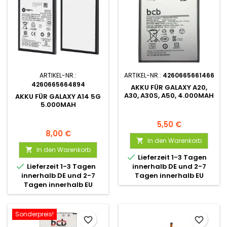
ARTIKEL-NR.:
ARTIKEL-NR.:
4260665661466
4260665664894
AKKU FÜR GALAXY A20,
A30, A30S, A50, 4.000MAH
AKKU FÜR GALAXY A14 5G
5.000MAH
5,50 €
8,00 €
In den Warenkorb

In den Warenkorb


Lieferzeit 1-3 Tagen

Lieferzeit 1-3 Tagen
innerhalb DE und 2-7
innerhalb DE und 2-7
Tagen innerhalb EU
Tagen innerhalb EU
Sonderpreis!
favorite_border
favorite_border