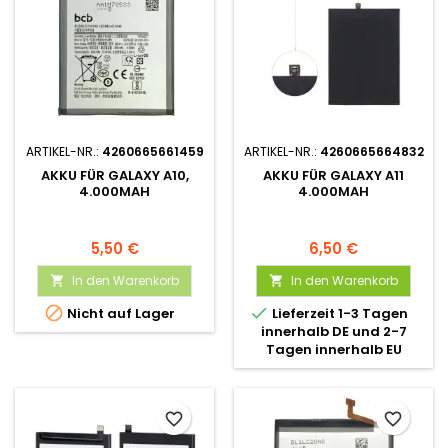
ARTIKEL-NR.:
4260665661459
ARTIKEL-NR.:
4260665664832
AKKU FÜR GALAXY A10,
AKKU FÜR GALAXY A11
4.000MAH
4.000MAH
5,50 €
6,50 €
In den Warenkorb
In den Warenkorb




Nicht auf Lager
Lieferzeit 1-3 Tagen
innerhalb DE und 2-7
Tagen innerhalb EU
favorite_border
favorite_border