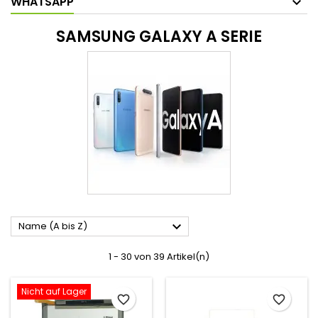
WHATSAPP
SAMSUNG GALAXY A SERIE

Name (A bis Z)
1 - 30 von 39 Artikel(n)
Nicht auf Lager
favorite_border
favorite_border