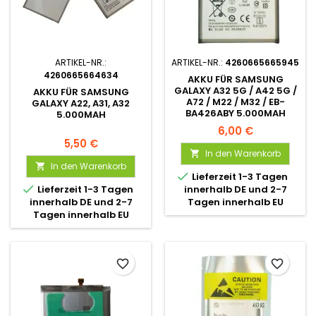
ARTIKEL-NR.:
ARTIKEL-NR.:
4260665665945
4260665664634
AKKU FÜR SAMSUNG
GALAXY A32 5G / A42 5G /
AKKU FÜR SAMSUNG
A72 / M22 / M32 / EB-
GALAXY A22, A31, A32
BA426ABY 5.000MAH
5.000MAH
6,00 €
5,50 €
In den Warenkorb

In den Warenkorb


Lieferzeit 1-3 Tagen

Lieferzeit 1-3 Tagen
innerhalb DE und 2-7
innerhalb DE und 2-7
Tagen innerhalb EU
Tagen innerhalb EU
favorite_border
favorite_border