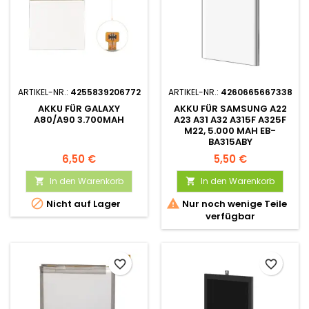
ARTIKEL-NR.:
4255839206772
ARTIKEL-NR.:
4260665667338
AKKU FÜR GALAXY
AKKU FÜR SAMSUNG A22
A80/A90 3.700MAH
A23 A31 A32 A315F A325F
M22, 5.000 MAH EB-
BA315ABY
6,50 €
5,50 €
In den Warenkorb
In den Warenkorb




Nicht auf Lager
Nur noch wenige Teile
verfügbar
favorite_border
favorite_border