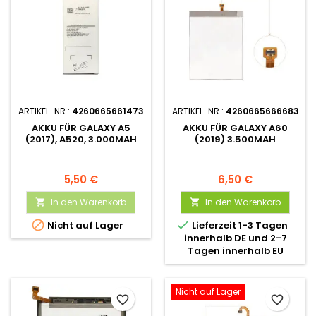
ARTIKEL-NR.:
4260665661473
ARTIKEL-NR.:
4260665666683
AKKU FÜR GALAXY A5
AKKU FÜR GALAXY A60
(2017), A520, 3.000MAH
(2019) 3.500MAH
5,50 €
6,50 €
In den Warenkorb
In den Warenkorb




Nicht auf Lager
Lieferzeit 1-3 Tagen
innerhalb DE und 2-7
Tagen innerhalb EU
Nicht auf Lager
favorite_border
favorite_border