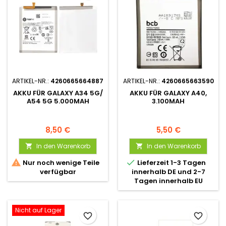
ARTIKEL-NR.:
4260665664887
ARTIKEL-NR.:
4260665663590
AKKU FÜR GALAXY A34 5G/
AKKU FÜR GALAXY A40,
A54 5G 5.000MAH
3.100MAH
8,50 €
5,50 €
In den Warenkorb
In den Warenkorb




Nur noch wenige Teile
Lieferzeit 1-3 Tagen
verfügbar
innerhalb DE und 2-7
Tagen innerhalb EU
Nicht auf Lager
favorite_border
favorite_border