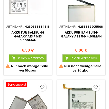
ARTIKEL-NR.:
4260665664818
ARTIKEL-NR.:
4255839205508
AKKU FÜR SAMSUNG
AKKU FÜR SAMSUNG
GALAXY A13 / M13
GALAXY A22 5G 4.99MAH
5.000MAH
6,50 €
6,00 €
In den Warenkorb
In den Warenkorb




Nur noch wenige Teile
Nur noch wenige Teile
verfügbar
verfügbar
Sonderpreis!
favorite_border
favorite_border