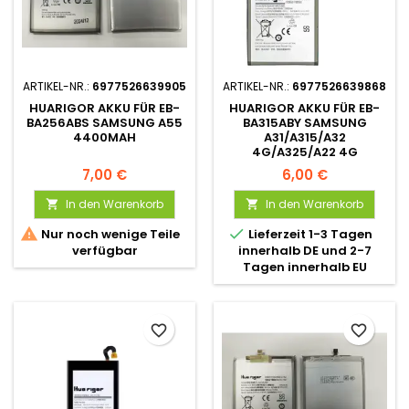
ARTIKEL-NR.:
6977526639905
ARTIKEL-NR.:
6977526639868
HUARIGOR AKKU FÜR EB-
HUARIGOR AKKU FÜR EB-
BA256ABS SAMSUNG A55
BA315ABY SAMSUNG
4400MAH
A31/A315/A32
4G/A325/A22 4G
4860MAH
7,00 €
6,00 €
In den Warenkorb
In den Warenkorb




Nur noch wenige Teile
Lieferzeit 1-3 Tagen
verfügbar
innerhalb DE und 2-7
Tagen innerhalb EU
favorite_border
favorite_border