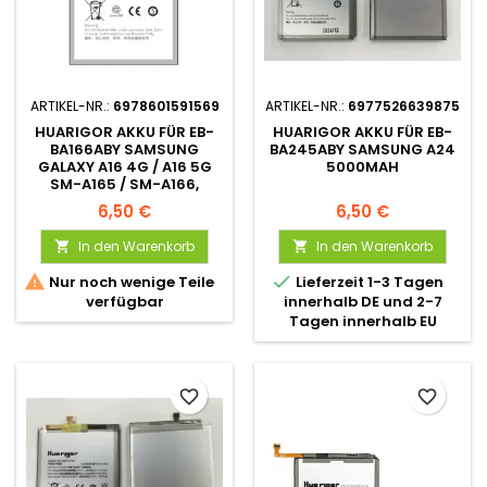
ARTIKEL-NR.:
6978601591569
ARTIKEL-NR.:
6977526639875
HUARIGOR AKKU FÜR EB-
HUARIGOR AKKU FÜR EB-
BA166ABY SAMSUNG
BA245ABY SAMSUNG A24
GALAXY A16 4G / A16 5G
5000MAH
SM-A165 / SM-A166,
4860MAH
6,50 €
6,50 €
In den Warenkorb
In den Warenkorb




Nur noch wenige Teile
Lieferzeit 1-3 Tagen
verfügbar
innerhalb DE und 2-7
Tagen innerhalb EU
favorite_border
favorite_border