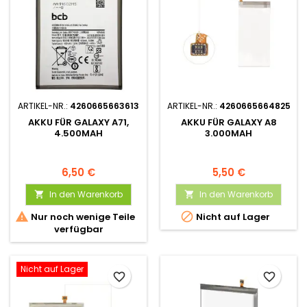
ARTIKEL-NR.:
4260665663613
ARTIKEL-NR.:
4260665664825
AKKU FÜR GALAXY A71,
AKKU FÜR GALAXY A8
4.500MAH
3.000MAH
6,50 €
5,50 €
In den Warenkorb
In den Warenkorb




Nur noch wenige Teile
Nicht auf Lager
verfügbar
Nicht auf Lager
favorite_border
favorite_border