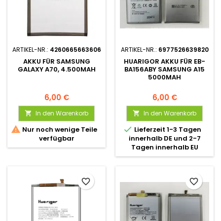
ARTIKEL-NR.:
4260665663606
ARTIKEL-NR.:
6977526639820
AKKU FÜR SAMSUNG
HUARIGOR AKKU FÜR EB-
GALAXY A70, 4.500MAH
BA156ABY SAMSUNG A15
5000MAH
6,00 €
6,00 €
In den Warenkorb
In den Warenkorb




Nur noch wenige Teile
Lieferzeit 1-3 Tagen
verfügbar
innerhalb DE und 2-7
Tagen innerhalb EU
favorite_border
favorite_border