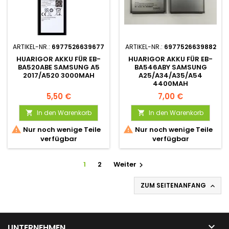
ARTIKEL-NR.:
6977526639677
ARTIKEL-NR.:
6977526639882
HUARIGOR AKKU FÜR EB-
HUARIGOR AKKU FÜR EB-
BA520ABE SAMSUNG A5
BA546ABY SAMSUNG
2017/A520 3000MAH
A25/A34/A35/A54
4400MAH
5,50 €
7,00 €
In den Warenkorb
In den Warenkorb




Nur noch wenige Teile
Nur noch wenige Teile
verfügbar
verfügbar
1
2
Weiter

ZUM SEITENANFANG


UNTERNEHMEN