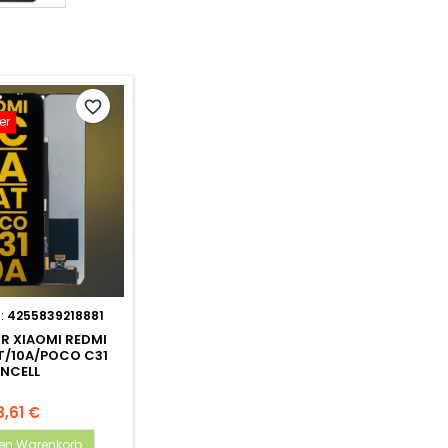
favorite_border
er
.:
4255839218881
ÜR XIAOMI REDMI
T/10A/POCO C31
INCELL
8,61 €
den Warenkorb