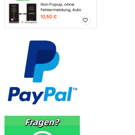
Non Popup, ohne
Fehlermeldung, Auto
Diagnostic
10,50 €
favorite_border