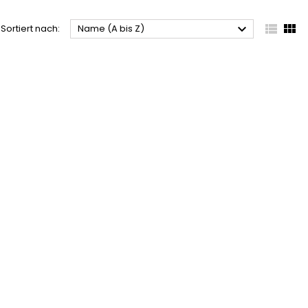



Sortiert nach:
Name (A bis Z)