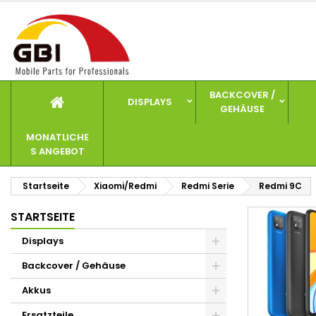
I
(
W
A
add_circle_outline
((
Si
Na
zu
BACKCOVER /
DISPLAYS
GEHÄUSE
MONATLICHE
S ANGEBOT
Startseite
Xiaomi/Redmi
Redmi Serie
Redmi 9C
STARTSEITE
Displays
Backcover / Gehäuse
Akkus
Ersatzteile