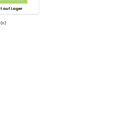
t auf Lager
l(n)