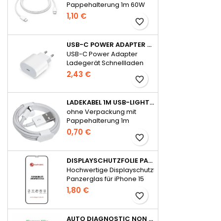
Pappehalterung 1m 60W
für iPhone 15 Serie
1,10 €
favorite_border
USB-C POWER ADAPTER LADEGERÄT SCHNELLLADEN 20W FÜR APPLE - OHNE VERPACKUNG
USB-C Power Adapter
Ladegerät Schnellladen
20W für Apple
2,43 €
favorite_border
LADEKABEL 1M USB-LIGHTNING WIE APPLE ORIGINAL OHNE VERPACKUNG
ohne Verpackung mit
Pappehalterung 1m
0,70 €
favorite_border
DISPLAYSCHUTZFOLIE PANZERGLAS FÜR IPHONE 15 SERIE FULL GLUE
Hochwertige Displayschutzfolie
Panzerglas für iPhone 15
Serie Full Glue
1,80 €
favorite_border
AUTO DIAGNOSTIC NON POPUP AKKU FÜR IPHONE 14 OHNE FEHLERMELDUNG