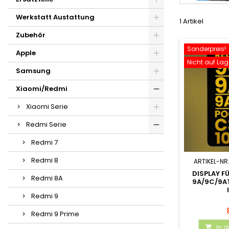
Werkstatt Austattung
1 Artikel
Zubehör
Sonderpreis!
Apple
Nicht auf Lag
Samsung
Xiaomi/Redmi
Xiaomi Serie
Redmi Serie
Redmi 7
Redmi 8
ARTIKEL-NR
DISPLAY F
Redmi 8A
9A/9C/9A
Redmi 9
Redmi 9 Prime
In 
