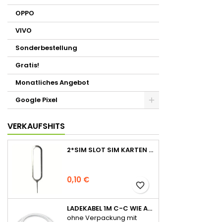
OPPO
VIVO
Sonderbestellung
Gratis!
Monatliches Angebot
Google Pixel
VERKAUFSHITS
2*SIM SLOT SIM KARTEN STIFT NADEL PIN TRAY ÖFFNER EJECT TOOL
0,10 €
favorite_border
LADEKABEL 1M C-C WIE APPLE ORIGINAL FÜR IPHONE 15 SERIE OHNE VERPACKUNG
ohne Verpackung mit