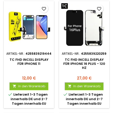
favorite_border
favorite_border
ARTIKEL-NR.:
4255839219444
ARTIKEL-NR.:
4255839220259
TC FHD INCELL DISPLAY
TC FHD INCELL DISPLAY
FÜR IPHONE 11
FÜR IPHONE 16 PLUS - 120
HZ
12,00 €
27,00 €
In den Warenkorb
In den Warenkorb




Lieferzeit 1-3 Tagen
Lieferzeit 1-3 Tagen
innerhalb DE und 2-7
innerhalb DE und 2-7
Tagen innerhalb EU
Tagen innerhalb EU