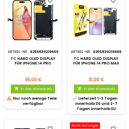
favorite_border
favorite_border
ARTIKEL-NR.:
4255839219659
ARTIKEL-NR.:
4255839219666
TC HARD OLED DISPLAY
TC HARD OLED DISPLAY
FÜR IPHONE 14 PRO
FÜR IPHONE 14 PRO MAX
35,00 €
31,00 €
In den Warenkorb
In den Warenkorb




Nur noch wenige Teile
Lieferzeit 1-3 Tagen
verfügbar
innerhalb DE und 2-7
Tagen innerhalb EU
Nicht auf Lager
favorite_border
favorite_border