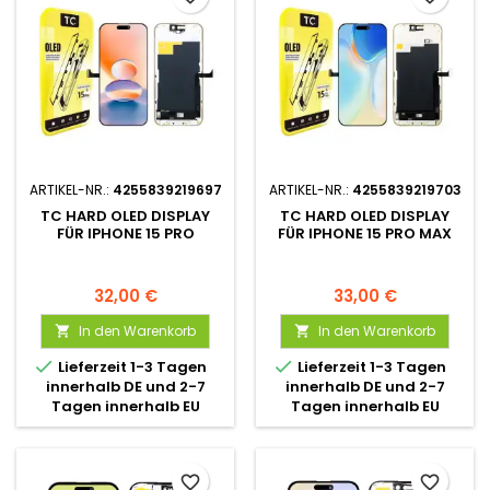
ARTIKEL-NR.:
4255839219697
ARTIKEL-NR.:
4255839219703
TC HARD OLED DISPLAY
TC HARD OLED DISPLAY
FÜR IPHONE 15 PRO
FÜR IPHONE 15 PRO MAX
32,00 €
33,00 €
In den Warenkorb
In den Warenkorb




Lieferzeit 1-3 Tagen
Lieferzeit 1-3 Tagen
innerhalb DE und 2-7
innerhalb DE und 2-7
Tagen innerhalb EU
Tagen innerhalb EU
favorite_border
favorite_border