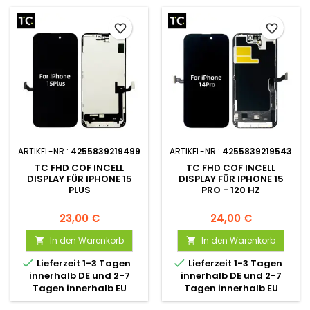
favorite_border
favorite_border
ARTIKEL-NR.:
4255839219499
ARTIKEL-NR.:
4255839219543
TC FHD COF INCELL
TC FHD COF INCELL
DISPLAY FÜR IPHONE 15
DISPLAY FÜR IPHONE 15
PLUS
PRO - 120 HZ
23,00 €
24,00 €
In den Warenkorb
In den Warenkorb




Lieferzeit 1-3 Tagen
Lieferzeit 1-3 Tagen
innerhalb DE und 2-7
innerhalb DE und 2-7
Tagen innerhalb EU
Tagen innerhalb EU