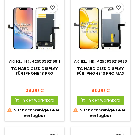
favorite_border
favorite_border
ARTIKEL-NR.:
4255839219611
ARTIKEL-NR.:
4255839219628
TC HARD OLED DISPLAY
TC HARD OLED DISPLAY
FÜR IPHONE 13 PRO
FÜR IPHONE 13 PRO MAX
34,00 €
40,00 €
In den Warenkorb
In den Warenkorb




Nur noch wenige Teile
Nur noch wenige Teile
verfügbar
verfügbar