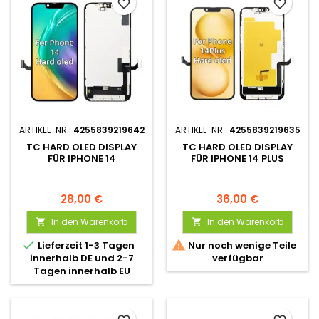
favorite_border
favorite_border
ARTIKEL-NR.:
4255839219642
ARTIKEL-NR.:
4255839219635
TC HARD OLED DISPLAY
TC HARD OLED DISPLAY
FÜR IPHONE 14
FÜR IPHONE 14 PLUS
28,00 €
36,00 €
In den Warenkorb
In den Warenkorb




Lieferzeit 1-3 Tagen
Nur noch wenige Teile
innerhalb DE und 2-7
verfügbar
Tagen innerhalb EU