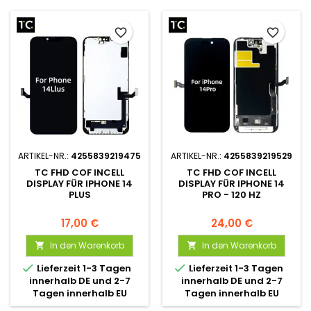
favorite_border
favorite_border
ARTIKEL-NR.:
4255839219475
ARTIKEL-NR.:
4255839219529
TC FHD COF INCELL
TC FHD COF INCELL
DISPLAY FÜR IPHONE 14
DISPLAY FÜR IPHONE 14
PLUS
PRO - 120 HZ
17,00 €
24,00 €
In den Warenkorb
In den Warenkorb




Lieferzeit 1-3 Tagen
Lieferzeit 1-3 Tagen
innerhalb DE und 2-7
innerhalb DE und 2-7
Tagen innerhalb EU
Tagen innerhalb EU