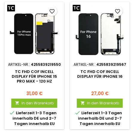
favorite_border
favorite_border
ARTIKEL-NR.:
4255839219550
ARTIKEL-NR.:
4255839219567
TC FHD COF INCELL
TC FHD COF INCELL
DISPLAY FÜR IPHONE 15
DISPLAY FÜR IPHONE 16
PRO MAX - 120 HZ
31,00 €
27,00 €
In den Warenkorb
In den Warenkorb




Lieferzeit 1-3 Tagen
Lieferzeit 1-3 Tagen
innerhalb DE und 2-7
innerhalb DE und 2-7
Tagen innerhalb EU
Tagen innerhalb EU