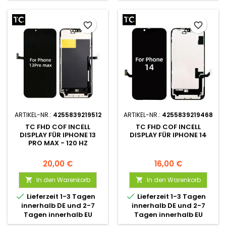
favorite_border
favorite_border
ARTIKEL-NR.:
4255839219512
ARTIKEL-NR.:
4255839219468
TC FHD COF INCELL
TC FHD COF INCELL
DISPLAY FÜR IPHONE 13
DISPLAY FÜR IPHONE 14
PRO MAX - 120 HZ
20,00 €
16,00 €
In den Warenkorb
In den Warenkorb




Lieferzeit 1-3 Tagen
Lieferzeit 1-3 Tagen
innerhalb DE und 2-7
innerhalb DE und 2-7
Tagen innerhalb EU
Tagen innerhalb EU