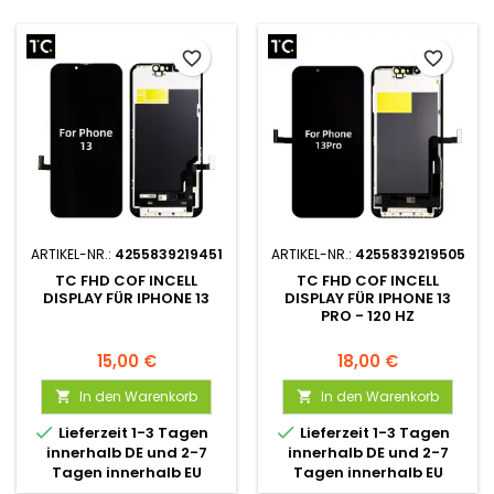
favorite_border
favorite_border
ARTIKEL-NR.:
4255839219451
ARTIKEL-NR.:
4255839219505
TC FHD COF INCELL
TC FHD COF INCELL
DISPLAY FÜR IPHONE 13
DISPLAY FÜR IPHONE 13
PRO - 120 HZ
15,00 €
18,00 €
In den Warenkorb
In den Warenkorb




Lieferzeit 1-3 Tagen
Lieferzeit 1-3 Tagen
innerhalb DE und 2-7
innerhalb DE und 2-7
Tagen innerhalb EU
Tagen innerhalb EU