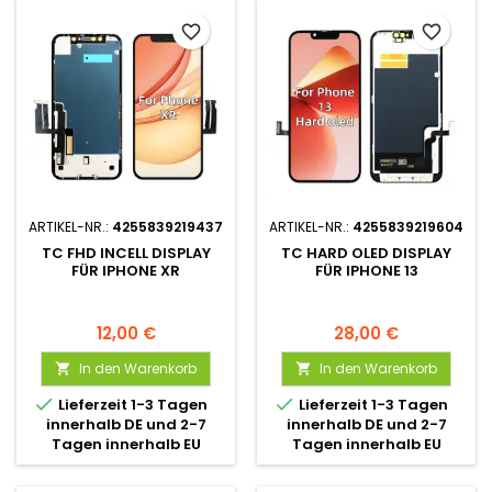
favorite_border
favorite_border
ARTIKEL-NR.:
4255839219437
ARTIKEL-NR.:
4255839219604
TC FHD INCELL DISPLAY
TC HARD OLED DISPLAY
FÜR IPHONE XR
FÜR IPHONE 13
12,00 €
28,00 €
In den Warenkorb
In den Warenkorb




Lieferzeit 1-3 Tagen
Lieferzeit 1-3 Tagen
innerhalb DE und 2-7
innerhalb DE und 2-7
Tagen innerhalb EU
Tagen innerhalb EU