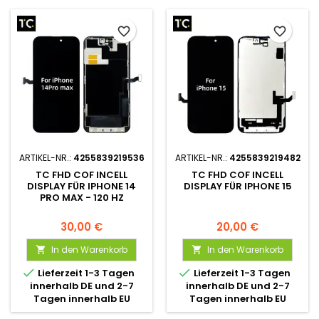
favorite_border
favorite_border
ARTIKEL-NR.:
4255839219536
ARTIKEL-NR.:
4255839219482
TC FHD COF INCELL
TC FHD COF INCELL
DISPLAY FÜR IPHONE 14
DISPLAY FÜR IPHONE 15
PRO MAX - 120 HZ
30,00 €
20,00 €
In den Warenkorb
In den Warenkorb




Lieferzeit 1-3 Tagen
Lieferzeit 1-3 Tagen
innerhalb DE und 2-7
innerhalb DE und 2-7
Tagen innerhalb EU
Tagen innerhalb EU