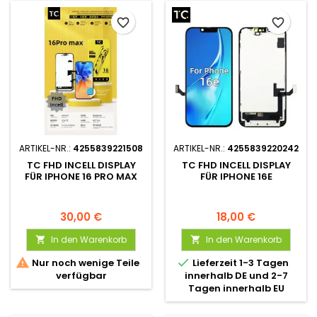
favorite_border
favorite_border
ARTIKEL-NR.:
4255839221508
ARTIKEL-NR.:
4255839220242
TC FHD INCELL DISPLAY
TC FHD INCELL DISPLAY
FÜR IPHONE 16 PRO MAX
FÜR IPHONE 16E
30,00 €
18,00 €
In den Warenkorb
In den Warenkorb




Nur noch wenige Teile
Lieferzeit 1-3 Tagen
verfügbar
innerhalb DE und 2-7
Tagen innerhalb EU