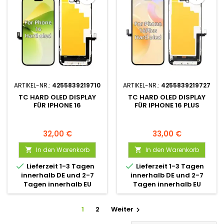
ARTIKEL-NR.:
4255839219710
ARTIKEL-NR.:
4255839219727
TC HARD OLED DISPLAY
TC HARD OLED DISPLAY
FÜR IPHONE 16
FÜR IPHONE 16 PLUS
32,00 €
33,00 €
In den Warenkorb
In den Warenkorb




Lieferzeit 1-3 Tagen
Lieferzeit 1-3 Tagen
innerhalb DE und 2-7
innerhalb DE und 2-7
Tagen innerhalb EU
Tagen innerhalb EU
1
2
Weiter
