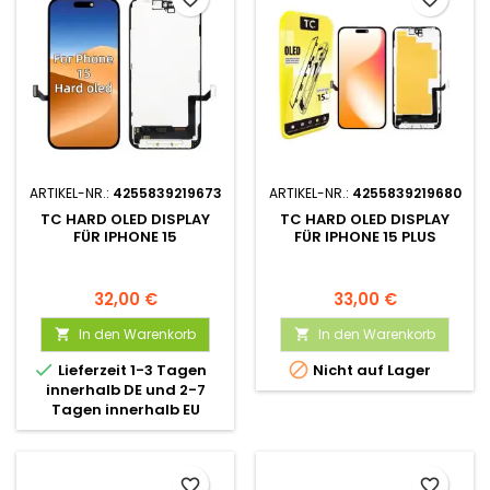
ARTIKEL-NR.:
4255839219673
ARTIKEL-NR.:
4255839219680
TC HARD OLED DISPLAY
TC HARD OLED DISPLAY
FÜR IPHONE 15
FÜR IPHONE 15 PLUS
32,00 €
33,00 €
In den Warenkorb
In den Warenkorb




Lieferzeit 1-3 Tagen
Nicht auf Lager
innerhalb DE und 2-7
Tagen innerhalb EU
favorite_border
favorite_border