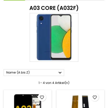
A03 CORE (A032F)

Name (A bis Z)
1 - 4 von 4 Artikel(n)
favorite_border
favorite_border