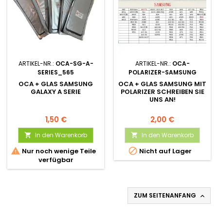
ARTIKEL-NR.:
OCA-SG-A-
ARTIKEL-NR.:
OCA-
SERIES_565
POLARIZER-SAMSUNG
OCA + GLAS SAMSUNG
OCA + GLAS SAMSUNG MIT
GALAXY A SERIE
POLARIZER SCHREIBEN SIE
UNS AN!
1,50 €
2,00 €
In den Warenkorb
In den Warenkorb




Nur noch wenige Teile
Nicht auf Lager
verfügbar
ZUM SEITENANFANG
