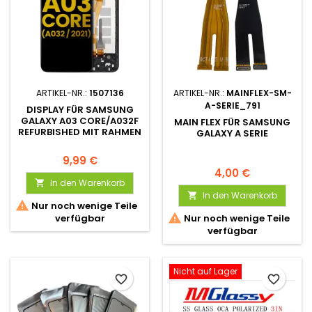
ARTIKEL-NR.:
1507136
ARTIKEL-NR.:
MAINFLEX-SM-
A-SERIE_791
DISPLAY FÜR SAMSUNG
GALAXY A03 CORE/A032F
MAIN FLEX FÜR SAMSUNG
REFURBISHED MIT RAHMEN
GALAXY A SERIE
9,99 €
4,00 €
In den Warenkorb

In den Warenkorb


Nur noch wenige Teile

verfügbar
Nur noch wenige Teile
verfügbar
Nicht auf Lager
favorite_border
favorite_border