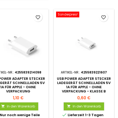
Sonderpreis!
favorite_border
favorite_border
IKEL-NR.:
4255839214098
ARTIKEL-NR.:
4255839221607
POWER ADAPTER STECKER
USB POWER ADAPTER STECKER
GERÄT SCHNELLLADEN 5V
LADEGERÄT SCHNELLLADEN 5V
1A FÜR APPLE - OHNE
1A FÜR APPLE - OHNE
VERPACKUNG
VERPACKUNG - KLASSE B
1,10 €
0,60 €
In den Warenkorb
In den Warenkorb



Nur noch wenige Teile
Lieferzeit 1-3 Tagen