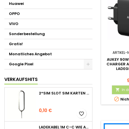
Huawei
OPPO
VIVO
Sonderbestellung
Gratis!
ARTIKEL-
Monatliches Angebot
AUKEY 90W
CHARGER A
Google Pixel
LADEG
VERKAUFSHITS
In 

2*SIM SLOT SIM KARTEN STIFT NADEL PIN TRAY ÖFFNER EJECT TOOL

Nich
0,10 €
favorite_border
LADEKABEL 1M C-C WIE APPLE ORIGINAL FÜR IPHONE 15 SERIE OHNE VERPACKUNG