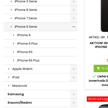
iPhone X Serie
iPhone 8 Serie
iPhone 7 Serie
iPhone 6 Serie
iPhone 6
ARTIKEL-NR.:
AKTION! IN
iPhone 6 Plus
IPHONE
iPhone 6S
iPhone 6S Plus
In 
Apple Watch


Liefer
iPad
innerhalb 
inn
Macbook
Samsung
Nicht auf Lag
Xiaomi/Redmi