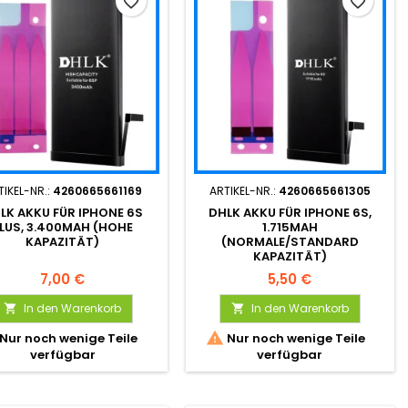
favorite_border
favorite_border
TIKEL-NR.:
4260665661169
ARTIKEL-NR.:
4260665661305
LK AKKU FÜR IPHONE 6S
DHLK AKKU FÜR IPHONE 6S,
LUS, 3.400MAH (HOHE
1.715MAH
KAPAZITÄT)
(NORMALE/STANDARD
KAPAZITÄT)
7,00 €
5,50 €
In den Warenkorb
In den Warenkorb



Nur noch wenige Teile
Nur noch wenige Teile
verfügbar
verfügbar