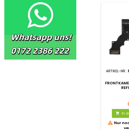
ARTIKEL-NR.:
FRONTKAMER
REF
In 


Nur noc
ve