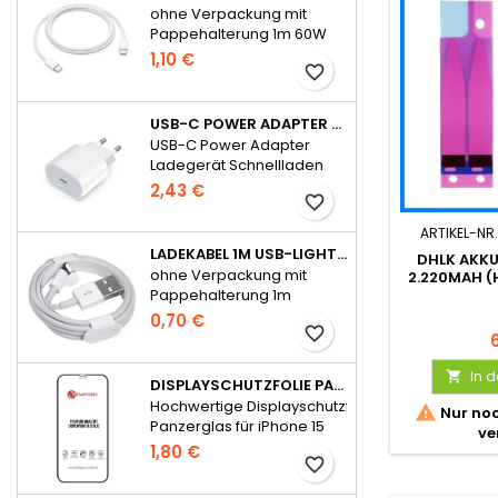
ohne Verpackung mit
Pappehalterung 1m 60W
für iPhone 15 Serie
1,10 €
favorite_border
USB-C POWER ADAPTER LADEGERÄT SCHNELLLADEN 20W FÜR APPLE - OHNE VERPACKUNG
USB-C Power Adapter
Ladegerät Schnellladen
20W für Apple
2,43 €
favorite_border
ARTIKEL-NR.
LADEKABEL 1M USB-LIGHTNING WIE APPLE ORIGINAL OHNE VERPACKUNG
DHLK AKKU
ohne Verpackung mit
2.220MAH (
Pappehalterung 1m
0,70 €
favorite_border
In 

DISPLAYSCHUTZFOLIE PANZERGLAS FÜR IPHONE 15 SERIE FULL GLUE
Hochwertige Displayschutzfolie

Nur noc
Panzerglas für iPhone 15
ve
Serie Full Glue
1,80 €
favorite_border