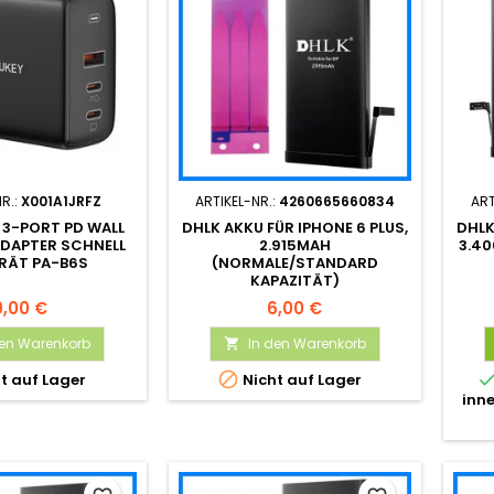
NR.:
X001A1JRFZ
ARTIKEL-NR.:
4260665660834
ART
 3-PORT PD WALL
DHLK AKKU FÜR IPHONE 6 PLUS,
DHLK
DAPTER SCHNELL
2.915MAH
3.4
RÄT PA-B6S
(NORMALE/STANDARD
KAPAZITÄT)
9,00 €
6,00 €
den Warenkorb
In den Warenkorb


t auf Lager
Nicht auf Lager
inn