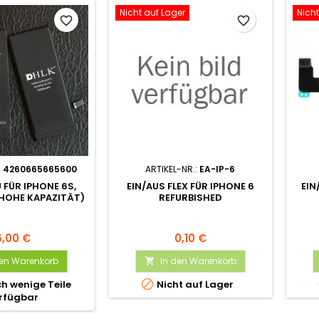
Nicht auf Lager
Nicht
favorite_border
favorite_border
:
4260665665600
ARTIKEL-NR.:
EA-IP-6
 FÜR IPHONE 6S,
EIN/AUS FLEX FÜR IPHONE 6
EIN
(HOHE KAPAZITÄT)
REFURBISHED
6,00 €
0,10 €
den Warenkorb
In den Warenkorb


h wenige Teile
Nicht auf Lager
rfügbar