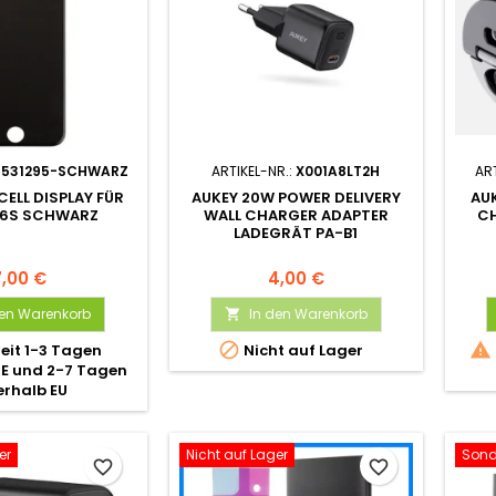
1531295-SCHWARZ
ARTIKEL-NR.:
X001A8LT2H
ART
CELL DISPLAY FÜR
AUKEY 20W POWER DELIVERY
AU
 6S SCHWARZ
WALL CHARGER ADAPTER
C
LADEGRÄT PA-B1
7,00 €
4,00 €
den Warenkorb
In den Warenkorb



zeit 1-3 Tagen
Nicht auf Lager
DE und 2-7 Tagen
erhalb EU
er
Nicht auf Lager
Sond
favorite_border
favorite_border