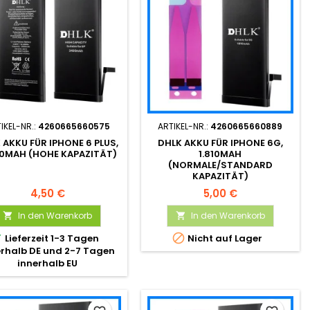
IKEL-NR.:
4260665660575
ARTIKEL-NR.:
4260665660889
 AKKU FÜR IPHONE 6 PLUS,
DHLK AKKU FÜR IPHONE 6G,
00MAH (HOHE KAPAZITÄT)
1.810MAH
(NORMALE/STANDARD
KAPAZITÄT)
4,50 €
5,00 €
In den Warenkorb
In den Warenkorb




Lieferzeit 1-3 Tagen
Nicht auf Lager
erhalb DE und 2-7 Tagen
innerhalb EU