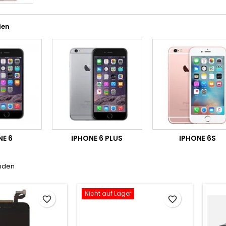
ien
NE 6
IPHONE 6 PLUS
IPHONE 6S
unden
Nicht auf Lager
favorite_border
favorite_border