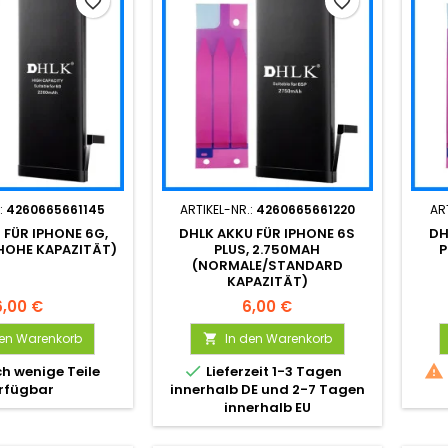
favorite_border
favorite_border
:
4260665661145
ARTIKEL-NR.:
4260665661220
AR
 FÜR IPHONE 6G,
DHLK AKKU FÜR IPHONE 6S
DH
HOHE KAPAZITÄT)
PLUS, 2.750MAH
P
(NORMALE/STANDARD
KAPAZITÄT)
6,00 €
6,00 €
den Warenkorb
In den Warenkorb



h wenige Teile
Lieferzeit 1-3 Tagen
rfügbar
innerhalb DE und 2-7 Tagen
innerhalb EU