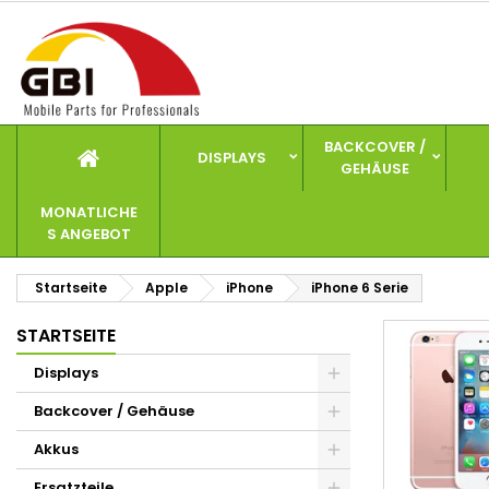
I
(
W
A
add_circle_outline
((
Si
Na
zu
BACKCOVER /
DISPLAYS
GEHÄUSE
MONATLICHE
S ANGEBOT
Startseite
Apple
iPhone
iPhone 6 Serie
STARTSEITE
Displays
Backcover / Gehäuse
Akkus
Ersatzteile