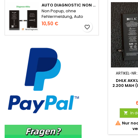
AUTO DIAGNOSTIC NON POPUP AKKU FÜR IPHONE 14 OHNE FEHLERMELDUNG
Non Popup, ohne
Fehlermeldung, Auto
Diagnostic
10,50 €
favorite_border
ARTIKEL-NR.
DHLK AKKU
2.200 MAH 
In 


Nur noc
ve