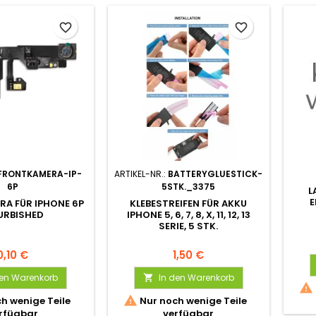
favorite_border
favorite_border
FRONTKAMERA-IP-
ARTIKEL-NR.:
BATTERYGLUESTICK-
6P
5STK._3375
L
E
A FÜR IPHONE 6P
KLEBESTREIFEN FÜR AKKU
URBISHED
IPHONE 5, 6, 7, 8, X, 11, 12, 13
SERIE, 5 STK.
0,10 €
1,50 €
den Warenkorb
In den Warenkorb



h wenige Teile
Nur noch wenige Teile
rfügbar
verfügbar