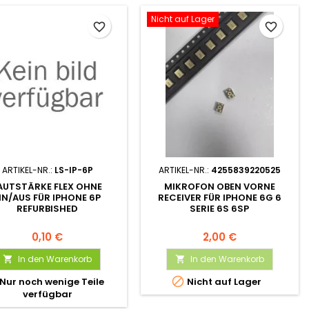
Nicht auf Lager
favorite_border
favorite_border
ARTIKEL-NR.:
LS-IP-6P
ARTIKEL-NR.:
4255839220525
AUTSTÄRKE FLEX OHNE
MIKROFON OBEN VORNE
IN/AUS FÜR IPHONE 6P
RECEIVER FÜR IPHONE 6G 6
REFURBISHED
SERIE 6S 6SP
0,10 €
2,00 €
In den Warenkorb
In den Warenkorb



Nur noch wenige Teile
Nicht auf Lager
verfügbar