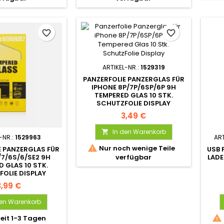
favorite_border
favorite_border
ARTIKEL-NR.:
1529319
PANZERFOLIE PANZERGLAS FÜR
IPHONE 8P/7P/6SP/6P 9H
TEMPERED GLAS 10 STK.
SCHUTZFOLIE DISPLAY
3,49 €
In den Warenkorb

-NR.:
1529963
ART

Nur noch wenige Teile
E PANZERGLAS FÜR
USB 
/7/6S/6/SE2 9H
LADE
verfügbar
 GLAS 10 STK.
OLIE DISPLAY
3,99 €
den Warenkorb

zeit 1-3 Tagen