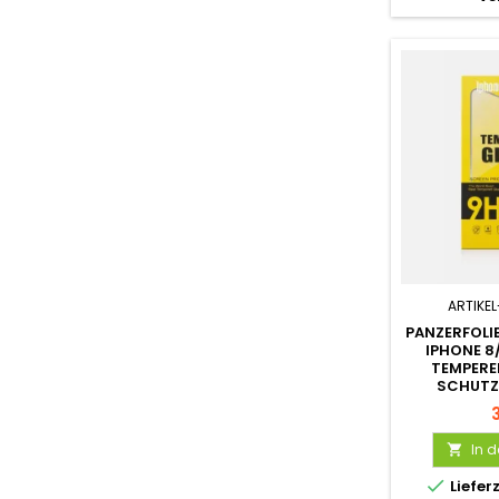
ARTIKEL
PANZERFOLI
IPHONE 8
TEMPERED
SCHUTZF
In 


Liefer