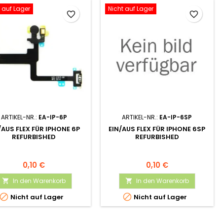
 auf Lager
Nicht auf Lager
favorite_border
favorite_border
ARTIKEL-NR.:
EA-IP-6P
ARTIKEL-NR.:
EA-IP-6SP
/AUS FLEX FÜR IPHONE 6P
EIN/AUS FLEX FÜR IPHONE 6SP
REFURBISHED
REFURBISHED
0,10 €
0,10 €
In den Warenkorb
In den Warenkorb




Nicht auf Lager
Nicht auf Lager