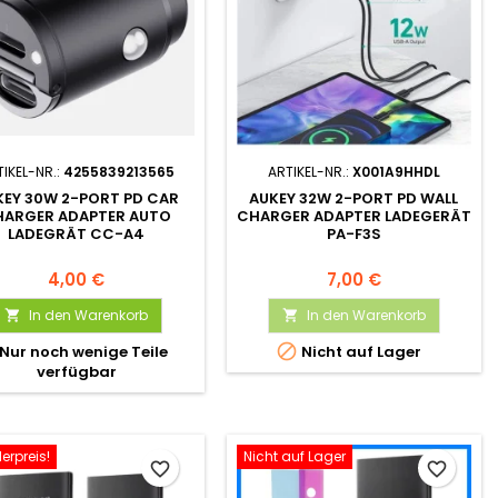
IKEL-NR.:
4255839213565
ARTIKEL-NR.:
X001A9HHDL
KEY 30W 2-PORT PD CAR
AUKEY 32W 2-PORT PD WALL
HARGER ADAPTER AUTO
CHARGER ADAPTER LADEGERÄT
LADEGRÄT CC-A4
PA-F3S
4,00 €
7,00 €
In den Warenkorb
In den Warenkorb



Nur noch wenige Teile
Nicht auf Lager
verfügbar
erpreis!
Nicht auf Lager
favorite_border
favorite_border