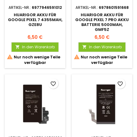
ARTIKEL-NR.:
6977946591012
ARTIKEL-NR.:
6978601591668
HUARIGOR AKKU FÜR
HUARIGOR AKKU FÜR
GOOGLE PIXEL 7 4355MAH,
GOOGLE PIXEL 7 PRO AKKU
GZE8U
BATTERIE 5000MAH,
GMF5Z
6,50 €
6,50 €
In den Warenkorb
In den Warenkorb




Nur noch wenige Teile
Nur noch wenige Teile
verfügbar
verfügbar
favorite_border
favorite_border