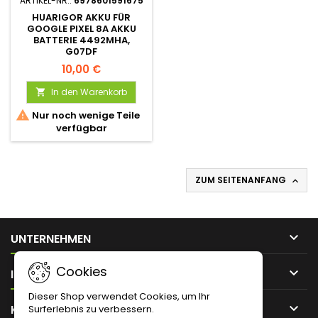
ARTIKEL-NR.:
6978601591675
HUARIGOR AKKU FÜR
GOOGLE PIXEL 8A AKKU
BATTERIE 4492MHA,
G07DF
10,00 €
In den Warenkorb


Nur noch wenige Teile
verfügbar
ZUM SEITENANFANG


UNTERNEHMEN
Cookies

IHR KONTO
Dieser Shop verwendet Cookies, um Ihr

KONTAKT
Surferlebnis zu verbessern.