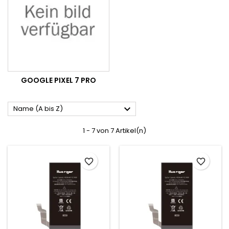
GOOGLE PIXEL 7 PRO

Name (A bis Z)
1 - 7 von 7 Artikel(n)
favorite_border
favorite_border