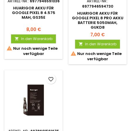
ARTIKEL-NR.:
6977946591036
ARTIKEL-NR.:
6977946594730
HUARIGOR AKKU FÜR
GOOGLE PIXEL 8 4.575
HUARIGOR AKKU FÜR
MAH, GS35E
GOOGLE PIXEL 8 PRO AKKU
BATTERIE 5050MAH,
GUKD8
8,00 €
7,00 €
In den Warenkorb

In den Warenkorb


Nur noch wenige Teile

verfügbar
Nur noch wenige Teile
verfügbar
favorite_border