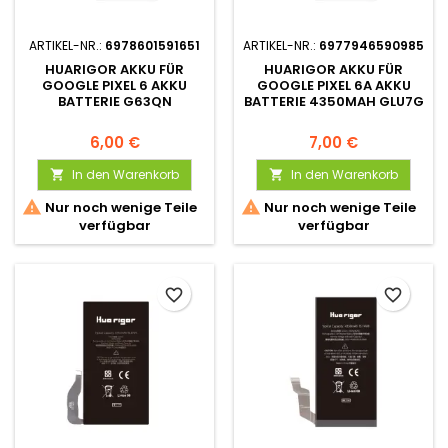
ARTIKEL-NR.:
6978601591651
ARTIKEL-NR.:
6977946590985
HUARIGOR AKKU FÜR
HUARIGOR AKKU FÜR
GOOGLE PIXEL 6 AKKU
GOOGLE PIXEL 6A AKKU
BATTERIE G63QN
BATTERIE 4350MAH GLU7G
6,00 €
7,00 €
In den Warenkorb
In den Warenkorb




Nur noch wenige Teile
Nur noch wenige Teile
verfügbar
verfügbar
favorite_border
favorite_border