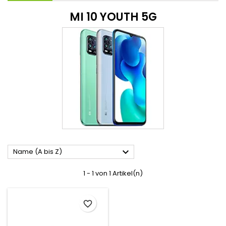
MI 10 YOUTH 5G

Name (A bis Z)
1 - 1 von 1 Artikel(n)
favorite_border