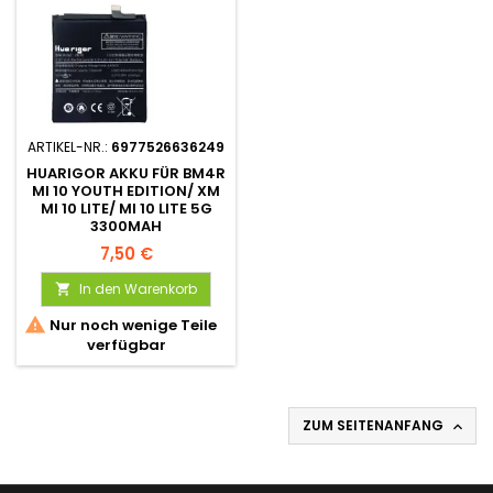
ARTIKEL-NR.:
6977526636249
HUARIGOR AKKU FÜR BM4R
MI 10 YOUTH EDITION/ XM
MI 10 LITE/ MI 10 LITE 5G
3300MAH
7,50 €
In den Warenkorb


Nur noch wenige Teile
verfügbar
ZUM SEITENANFANG
