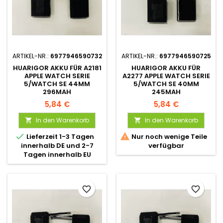
ARTIKEL-NR.:
6977946590732
ARTIKEL-NR.:
6977946590725
HUARIGOR AKKU FÜR A2181
HUARIGOR AKKU FÜR
APPLE WATCH SERIE
A2277 APPLE WATCH SERIE
5/WATCH SE 44MM
5/WATCH SE 40MM
296MAH
245MAH
5,84 €
5,84 €
In den Warenkorb
In den Warenkorb




Lieferzeit 1-3 Tagen
Nur noch wenige Teile
innerhalb DE und 2-7
verfügbar
Tagen innerhalb EU
favorite_border
favorite_border