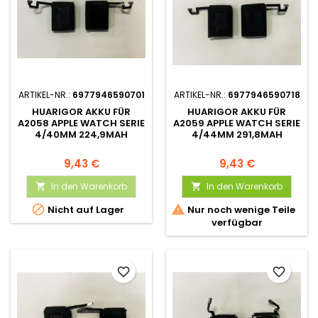
ARTIKEL-NR.:
6977946590701
ARTIKEL-NR.:
6977946590718
HUARIGOR AKKU FÜR
HUARIGOR AKKU FÜR
A2058 APPLE WATCH SERIE
A2059 APPLE WATCH SERIE
4/40MM 224,9MAH
4/44MM 291,8MAH
9,43 €
9,43 €
In den Warenkorb
In den Warenkorb




Nicht auf Lager
Nur noch wenige Teile
verfügbar
favorite_border
favorite_border