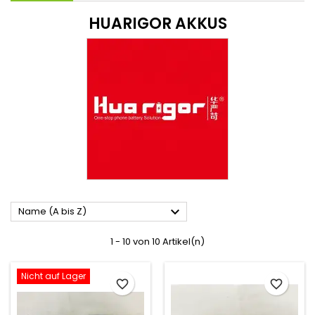
HUARIGOR AKKUS

Name (A bis Z)
1 - 10 von 10 Artikel(n)
Nicht auf Lager
favorite_border
favorite_border