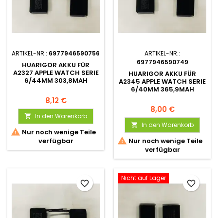
ARTIKEL-NR.:
6977946590756
ARTIKEL-NR.:
6977946590749
HUARIGOR AKKU FÜR
A2327 APPLE WATCH SERIE
HUARIGOR AKKU FÜR
6/44MM 303,8MAH
A2345 APPLE WATCH SERIE
6/40MM 365,9MAH
8,12 €
8,00 €
In den Warenkorb

In den Warenkorb


Nur noch wenige Teile

verfügbar
Nur noch wenige Teile
verfügbar
Nicht auf Lager
favorite_border
favorite_border