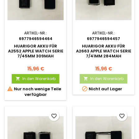
ARTIKEL-NR.:
ARTIKEL-NR.:
6977946594464
6977946594457
HUARIGOR AKKU FÜR
HUARIGOR AKKU FÜR
A2552 APPLE WATCH SERIE
A2663 APPLE WATCH SERIE
7/45MM 309MAH
7/41MM 284MAH
15,96 €
15,96 €
In den Warenkorb
In den Warenkorb




Nur noch wenige Teile
Nicht auf Lager
verfügbar
favorite_border
favorite_border