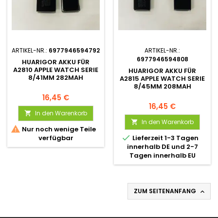
ARTIKEL-NR.:
6977946594792
ARTIKEL-NR.:
6977946594808
HUARIGOR AKKU FÜR
A2810 APPLE WATCH SERIE
HUARIGOR AKKU FÜR
8/41MM 282MAH
A2815 APPLE WATCH SERIE
8/45MM 208MAH
16,45 €
16,45 €
In den Warenkorb

In den Warenkorb


Nur noch wenige Teile

verfügbar
Lieferzeit 1-3 Tagen
innerhalb DE und 2-7
Tagen innerhalb EU
ZUM SEITENANFANG
