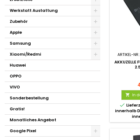
Werkstatt Austattung
Zubehör
Apple
Samsung
Xiaomi/Redmi
ARTIKEL-NR.
AKKUZELLE F
Huawei
2
OPPO
VIVO
In 

Sonderbestellung

Liefer
Gratis!
innerhalb 
inn
Monatliches Angebot
Google Pixel