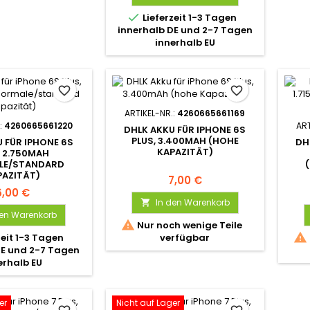

Lieferzeit 1-3 Tagen
innerhalb DE und 2-7 Tagen
innerhalb EU
favorite_border
favorite_border
ARTIKEL-NR.:
4260665661169
:
4260665661220
ART
DHLK AKKU FÜR IPHONE 6S
PLUS, 3.400MAH (HOHE
 FÜR IPHONE 6S
DH
KAPAZITÄT)
, 2.750MAH
LE/STANDARD
PAZITÄT)
7,00 €
6,00 €
In den Warenkorb

den Warenkorb

Nur noch wenige Teile

zeit 1-3 Tagen
verfügbar
DE und 2-7 Tagen
erhalb EU
er
Nicht auf Lager