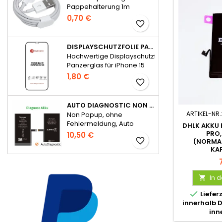
Pappehalterung 1m
0,70 €
favorite_border
DISPLAYSCHUTZFOLIE PANZERGLAS FÜR IPHONE 15 SERIE FULL GLUE
Hochwertige Displayschutzfolie
Panzerglas für iPhone 15
Serie Full Glue
1,80 €
favorite_border
AUTO DIAGNOSTIC NON POPUP AKKU FÜR IPHONE 14 OHNE FEHLERMELDUNG
ARTIKEL-NR.
Non Popup, ohne
Fehlermeldung, Auto
DHLK AKKU F
Diagnostic
PRO,
10,50 €
favorite_border
(NORMA
KA
In 


Liefer
innerhalb 
inn