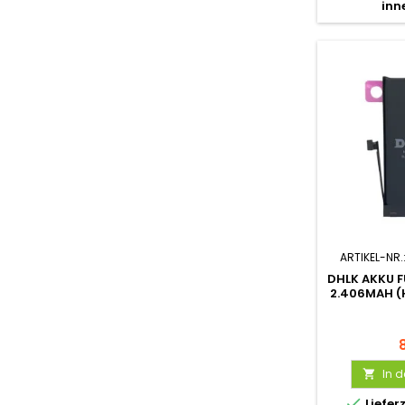
inn
ARTIKEL-NR.
DHLK AKKU FÜ
2.406MAH (
In 


Liefer