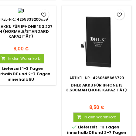
favorite_border
favorite_border
IKEL-NR.:
4255839200039
 AKKU FÜR IPHONE 13 3.227
H (NORMALE/STANDARD
KAPAZITÄT)
8,00 €
In den Warenkorb


Lieferzeit 1-3 Tagen
erhalb DE und 2-7 Tagen
ARTIKEL-NR.:
4260665666720
innerhalb EU
DHLK AKKU FÜR IPHONE 13
3.500MAH (HOHE KAPAZITÄT)
8,50 €
In den Warenkorb


Lieferzeit 1-3 Tagen
innerhalb DE und 2-7 Tagen