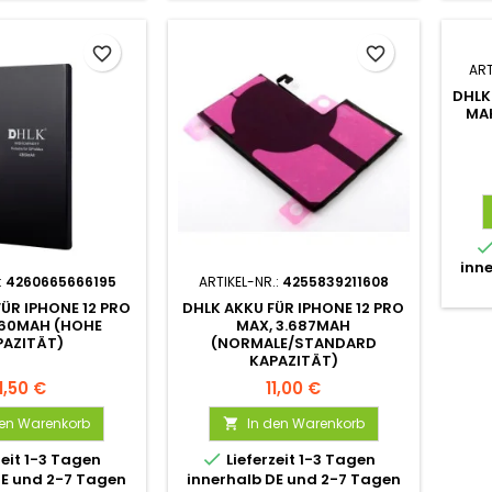
favorite_border
favorite_border
ART
DHLK
MA
inn
:
4260665666195
ARTIKEL-NR.:
4255839211608
ÜR IPHONE 12 PRO
DHLK AKKU FÜR IPHONE 12 PRO
360MAH (HOHE
MAX, 3.687MAH
PAZITÄT)
(NORMALE/STANDARD
KAPAZITÄT)
11,50 €
11,00 €
den Warenkorb
In den Warenkorb


zeit 1-3 Tagen
Lieferzeit 1-3 Tagen
DE und 2-7 Tagen
innerhalb DE und 2-7 Tagen