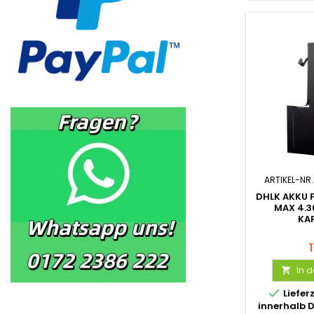
ARTIKEL-NR.
DHLK AKKU F
MAX 4.
KA
In 


Liefer
innerhalb 