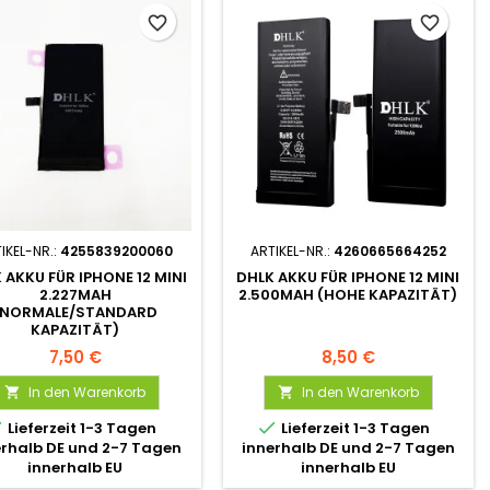
favorite_border
favorite_border
IKEL-NR.:
4255839200060
ARTIKEL-NR.:
4260665664252
 AKKU FÜR IPHONE 12 MINI
DHLK AKKU FÜR IPHONE 12 MINI
2.227MAH
2.500MAH (HOHE KAPAZITÄT)
(NORMALE/STANDARD
KAPAZITÄT)
7,50 €
8,50 €
In den Warenkorb
In den Warenkorb




Lieferzeit 1-3 Tagen
Lieferzeit 1-3 Tagen
erhalb DE und 2-7 Tagen
innerhalb DE und 2-7 Tagen
innerhalb EU
innerhalb EU