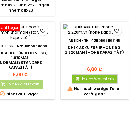
erhalb DE und 2-7 Tagen
innerhalb EU
 auf Lager
favorite_border
favorite_border
ARTIKEL-NR.:
4260665661145
IKEL-NR.:
4260665660889
DHLK AKKU FÜR IPHONE 6G,
2.220MAH (HOHE KAPAZITÄT)
LK AKKU FÜR IPHONE 6G,
1.810MAH
(NORMALE/STANDARD
KAPAZITÄT)
6,00 €
5,00 €
In den Warenkorb

In den Warenkorb


Nur noch wenige Teile

Nicht auf Lager
verfügbar