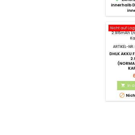
innerhalb 
inn
Nicht auf Lag
ARTIKEL-NR.
DHLK AKKU F
2
(NORMA
KA
In 


Nich