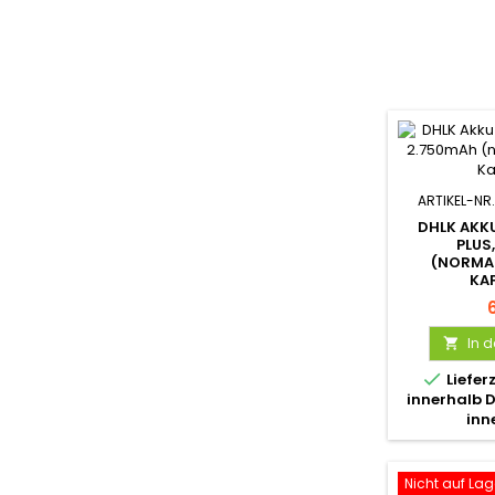
ARTIKEL-NR.
DHLK AKKU
PLUS
(NORMA
KA
In 


Liefer
innerhalb 
inn
Nicht auf Lag