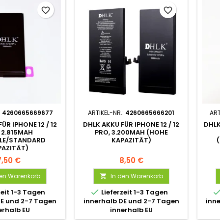
favorite_border
favorite_border
:
4260665669677
ARTIKEL-NR.:
4260665666201
ART
ÜR IPHONE 12 / 12
DHLK AKKU FÜR IPHONE 12 / 12
DHLK
 2.815MAH
PRO, 3.200MAH (HOHE
LE/STANDARD
KAPAZITÄT)
PAZITÄT)
7,50 €
8,50 €
den Warenkorb
In den Warenkorb


zeit 1-3 Tagen
Lieferzeit 1-3 Tagen
DE und 2-7 Tagen
innerhalb DE und 2-7 Tagen
inn
erhalb EU
innerhalb EU