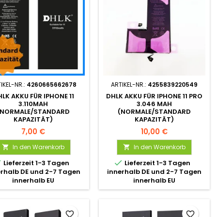
IKEL-NR.:
4260665662678
ARTIKEL-NR.:
4255839220549
LK AKKU FÜR IPHONE 11
DHLK AKKU FÜR IPHONE 11 PRO
3.110MAH
3.046 MAH
(NORMALE/STANDARD
(NORMALE/STANDARD
KAPAZITÄT)
KAPAZITÄT)
7,00 €
10,00 €
In den Warenkorb
In den Warenkorb




Lieferzeit 1-3 Tagen
Lieferzeit 1-3 Tagen
erhalb DE und 2-7 Tagen
innerhalb DE und 2-7 Tagen
innerhalb EU
innerhalb EU
favorite_border
favorite_border