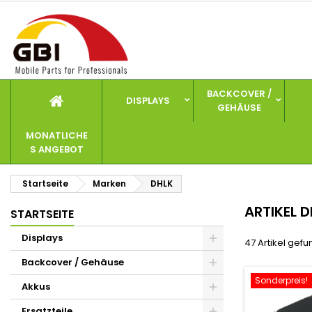
I
(
W
A
add_circle_outline
((
Si
Na
zu
BACKCOVER /
DISPLAYS
GEHÄUSE
MONATLICHE
S ANGEBOT
Startseite
Marken
DHLK
ARTIKEL 
STARTSEITE
Displays
47 Artikel gef
Backcover / Gehäuse
Sonderpreis!
Akkus
Ersatzteile