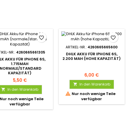
favorite_border
favorite_border
ARTIKEL-NR.:
4260665665600
IKEL-NR.:
4260665661305
DHLK AKKU FÜR IPHONE 6S,
2.200 MAH (HOHE KAPAZITÄT)
LK AKKU FÜR IPHONE 6S,
1.715MAH
(NORMALE/STANDARD
KAPAZITÄT)
6,00 €
5,50 €
In den Warenkorb

In den Warenkorb


Nur noch wenige Teile
Nur noch wenige Teile
verfügbar
verfügbar