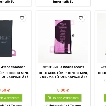
erhalb EU
innerhalb EU
favorite_border
favorite_border
:
4260665665020
ARTIKEL-NR.:
4255839200022
ART
R IPHONE 13 MINI,
DHLK AKKU FÜR IPHONE 13 MINI,
DHLK
HOHE KAPAZITÄT)
2.580MAH (HOHE KAPAZITÄT)
8,50 €
8,00 €
den Warenkorb
In den Warenkorb


zeit 1-3 Tagen
Lieferzeit 1-3 Tagen