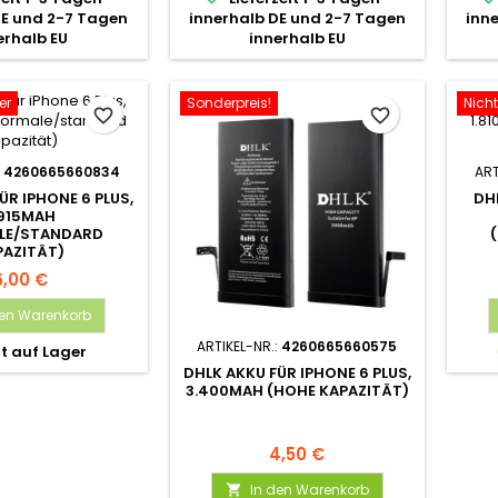
DE und 2-7 Tagen
innerhalb DE und 2-7 Tagen
inn
erhalb EU
innerhalb EU
er
Sonderpreis!
Nicht
favorite_border
favorite_border
:
4260665660834
ART
ÜR IPHONE 6 PLUS,
DH
.915MAH
LE/STANDARD
PAZITÄT)
6,00 €
den Warenkorb
ARTIKEL-NR.:
4260665660575
t auf Lager
DHLK AKKU FÜR IPHONE 6 PLUS,
3.400MAH (HOHE KAPAZITÄT)
4,50 €
In den Warenkorb
