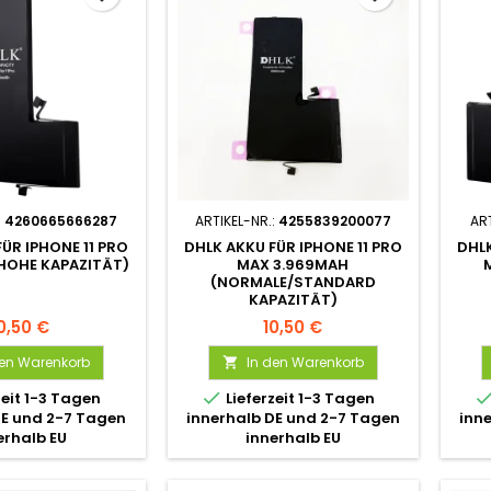
:
4260665666287
ARTIKEL-NR.:
4255839200077
ART
ÜR IPHONE 11 PRO
DHLK AKKU FÜR IPHONE 11 PRO
DHLK
HOHE KAPAZITÄT)
MAX 3.969MAH
(NORMALE/STANDARD
KAPAZITÄT)
0,50 €
10,50 €
den Warenkorb
In den Warenkorb


zeit 1-3 Tagen
Lieferzeit 1-3 Tagen
DE und 2-7 Tagen
innerhalb DE und 2-7 Tagen
inn
erhalb EU
innerhalb EU