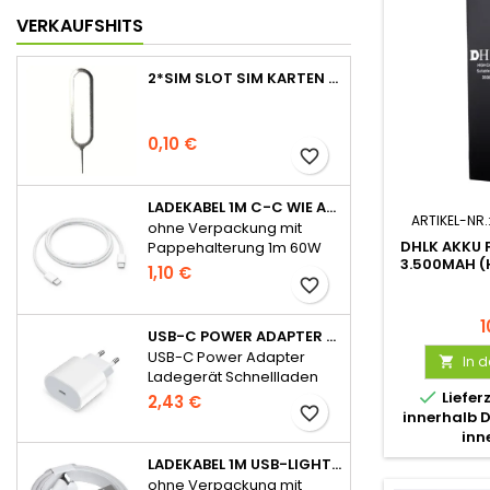
VERKAUFSHITS
2*SIM SLOT SIM KARTEN STIFT NADEL PIN TRAY ÖFFNER EJECT TOOL
0,10 €
favorite_border
LADEKABEL 1M C-C WIE APPLE ORIGINAL FÜR IPHONE 15 SERIE OHNE VERPACKUNG
ARTIKEL-NR.
ohne Verpackung mit
DHLK AKKU F
Pappehalterung 1m 60W
3.500MAH (
für iPhone 15 Serie
1,10 €
favorite_border
1
USB-C POWER ADAPTER LADEGERÄT SCHNELLLADEN 20W FÜR APPLE - OHNE VERPACKUNG
USB-C Power Adapter
In 

Ladegerät Schnellladen
20W für Apple

Liefer
2,43 €
favorite_border
innerhalb 
inn
LADEKABEL 1M USB-LIGHTNING WIE APPLE ORIGINAL OHNE VERPACKUNG
ohne Verpackung mit