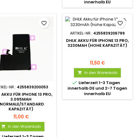
innerhalb EU
favorite_border
favorite_border
ARTIKEL-NR.:
4255839206789
DHLK AKKU FÜR IPHONE 13 PRO,
3230MAH (HOHE KAPAZITÄT)
11,50 €
In den Warenkorb


Lieferzeit 1-3 Tagen
IKEL-NR.:
4255839200053
innerhalb DE und 2-7 Tagen
innerhalb EU
 AKKU FÜR IPHONE 13 PRO,
3.095MAH
(NORMALE/STANDARD
KAPAZITÄT)
11,00 €
In den Warenkorb


Lieferzeit 1-3 Tagen