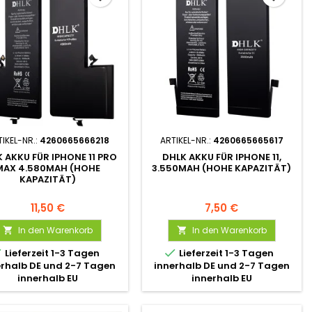
IKEL-NR.:
4260665666218
ARTIKEL-NR.:
4260665665617
 AKKU FÜR IPHONE 11 PRO
DHLK AKKU FÜR IPHONE 11,
MAX 4.580MAH (HOHE
3.550MAH (HOHE KAPAZITÄT)
KAPAZITÄT)
11,50 €
7,50 €
In den Warenkorb
In den Warenkorb




Lieferzeit 1-3 Tagen
Lieferzeit 1-3 Tagen
erhalb DE und 2-7 Tagen
innerhalb DE und 2-7 Tagen
innerhalb EU
innerhalb EU