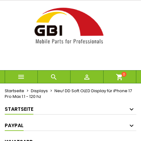
×
×
×
Ihre Wunschlisten
Wunschliste erstellen
Anmelden
Neue Liste anlegen
add_circle_outline
Sie müssen angemeldet sein, um Artikel Ihrer
Name der Wunschliste
Wunschliste hinzufügen zu können.
Abbrechen
Anmelden
Abbrechen
Wunschliste erstellen
0



shopping_cart
Startseite
Displays
Neu! DD Soft OLED Display für iPhone 17
Pro Max 1:1 - 120 hz
STARTSEITE
PAYPAL