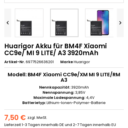


Huarigor Akku für BM4F Xiaomi
CC9e/ MI 9 LITE/ A3 3920mAh
Artikel-Nr.
6977526636201
Marke
Huarigor
Modell:
BM4F Xiaomi CC9e/XM MI 9 LITE/RM
A3
Nennkapazität:
3920
mAh
Nennspannung:
3,85V
Maximale Ladespannung:
4,4V
Batterietyp:
Lithium-Ionen-Polymer-Batterie
7,50 €
zzgl. MwSt.
Lieferzeit 1-3 Tagen innerhalb DE und 2-7 Tagen innerhalb EU