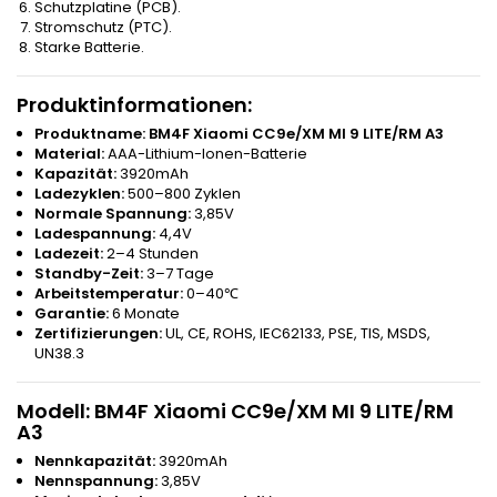
Schutzplatine (PCB).
Stromschutz (PTC).
Starke Batterie.
Produktinformationen:
Produktname:
BM4F Xiaomi CC9e/XM MI 9 LITE/RM A3
Material:
AAA-Lithium-Ionen-Batterie
Kapazität:
3920mAh
Ladezyklen:
500–800 Zyklen
Normale Spannung:
3,85V
Ladespannung:
4,4V
Ladezeit:
2–4 Stunden
Standby-Zeit:
3–7 Tage
Arbeitstemperatur:
0–40℃
Garantie:
6 Monate
Zertifizierungen:
UL, CE, ROHS, IEC62133, PSE, TIS, MSDS,
UN38.3
Modell:
BM4F Xiaomi CC9e/XM MI 9 LITE/RM
A3
Nennkapazität:
3920mAh
Nennspannung:
3,85V