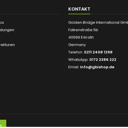
KONTAKT
fos
Golden Bridge International G
ndungen
Falkenstraße 5b
40699 Erkrath
ekturen
Germany
Telefon:
0211 2408 1298
WhatsApp:
0172 2386 222
Email:
info@gbishop.de