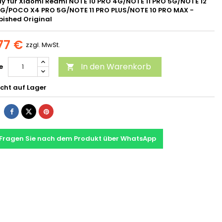
ay für Xiaomi Redmi NOTE 10 PRO 4G/NOTE 11 PRO 5G/NOTE 12
G/POCO X4 PRO 5G/NOTE 11 PRO PLUS/NOTE 10 PRO MAX -
bished Original
77 €
zzgl. MwSt.
In den Warenkorb
e

cht auf Lager
Fragen Sie nach dem Produkt über WhatsApp