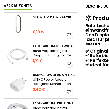
VERKAUFSHITS
BESCHREIB
📦
Produ
2*SIM SLOT SIM KARTEN STIFT NADEL PIN TRAY ÖFFNER EJECT TOOL
Refurbishe
einwandfre
0,10 €
Das Displa
favorite_border
Ideal für 
setzen.
LADEKABEL 1M C-C WIE APPLE ORIGINAL FÜR IPHONE 15 SERIE OHNE VERPACKUNG
✅ Original
ohne Verpackung mit
✅ Refurbis
Pappehalterung 1m 60W
für iPhone 15 Serie
✅ Perfekt
1,10 €
favorite_border
✅ Ideal fü
USB-C POWER ADAPTER LADEGERÄT SCHNELLLADEN 20W FÜR APPLE - OHNE VERPACKUNG
USB-C Power Adapter
Ladegerät Schnellladen
20W für Apple
2,43 €
favorite_border
LADEKABEL 1M USB-LIGHTNING WIE APPLE ORIGINAL OHNE VERPACKUNG
ohne Verpackung mit