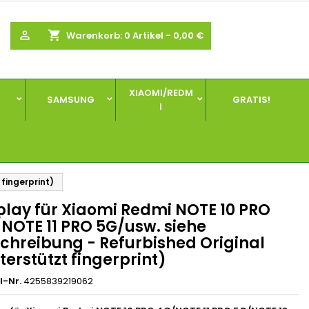
×
×
×

shopping_cart
Warenkorb:
0
Artikel - 0,00 €
gen
XIAOMI/REDM
SAMSUNG
GRATIS!
I
n
n
fingerprint)
play für Xiaomi Redmi NOTE 10 PRO
NOTE 11 PRO 5G/usw. siehe
chreibung - Refurbished Original
terstützt fingerprint)
l-Nr.
4255839219062