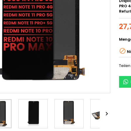
Displ
PRO 4
Refur
27,
Meng

Ni
Teilen
