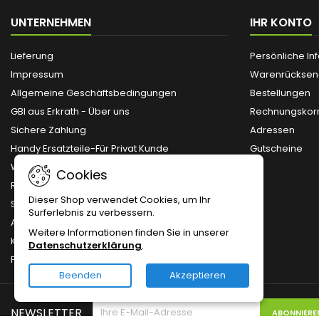
UNTERNEHMEN
IHR KONTO
Lieferung
Persönliche In
Impressum
Warenrückse
Allgemeine Geschäftsbedingungen
Bestellungen
GBI aus Erkrath - Über uns
Rechnungskorr
Sichere Zahlung
Adressen
Handy Ersatzteile-Für Privat Kunde
Gutscheine
Widerruf / Rückgabe / Austausch /
Cookies
Reklamation
Dieser Shop verwendet Cookies, um Ihr
Sitemap
Surferlebnis zu verbessern.
Anmelden
Weitere Informationen finden Sie in unserer
Kontakt
Datenschutzerklärung
.
Preislisten-Download
Beenden
Akzeptieren
NEWSLETTER