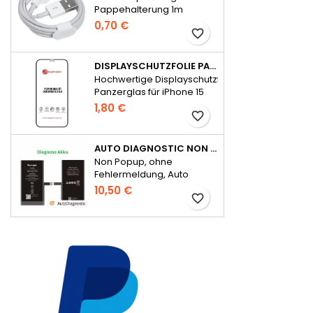
Pappehalterung 1m
0,70 €
favorite_border
DISPLAYSCHUTZFOLIE PANZERGLAS FÜR IPHONE 15 SERIE FULL GLUE
Hochwertige Displayschutzfolie
Panzerglas für iPhone 15
Serie Full Glue
1,80 €
favorite_border
AUTO DIAGNOSTIC NON POPUP AKKU FÜR IPHONE 14 OHNE FEHLERMELDUNG
Non Popup, ohne
Fehlermeldung, Auto
Diagnostic
10,50 €
favorite_border