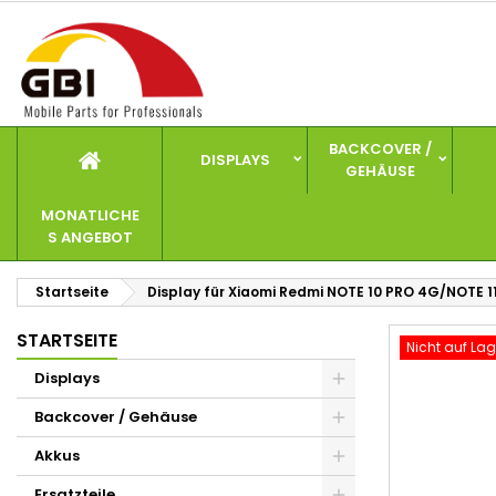
I
W
A
add_circle_outline
Si
Na
zu
BACKCOVER /
DISPLAYS
GEHÄUSE
MONATLICHE
S ANGEBOT
Startseite
Display für Xiaomi Redmi NOTE 10 PRO 4G/NOTE 11
STARTSEITE
Nicht auf Lag
Displays
Backcover / Gehäuse
Akkus
Ersatzteile