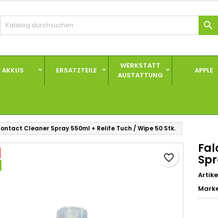

hre Wunschlisten
unschliste erstellen
nmelden
Neue Liste anlegen
e müssen angemeldet sein, um Artikel Ihrer Wunschliste hinzufü
me der Wunschliste
 können.
WERKSTATT
AKKUS
ERSATZTEILE
APPLE
AUSTATTUNG
Abbrechen
Anmelde
Abbrechen
Wunschliste erstelle
ontact Cleaner Spray 550ml + Relife Tuch / Wipe 50 Stk.
Fal
favorite_border
Spr
Artike
Mark