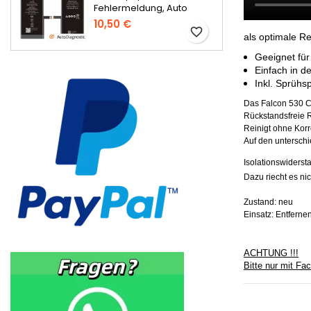
Fehlermeldung, Auto
Diagnostic
10,50 €
favorite_border
als optimale R
Geeignet für
Einfach in 
Inkl. Sprühsp
Das Falcon 530 Cle
Rückstandsfreie R
Reinigt ohne Kor
Auf den unterschi
Isolationswiders
Dazu riecht es n
Zustand: neu
Einsatz: Entferne
ACHTUNG !!!
Bitte nur mit F