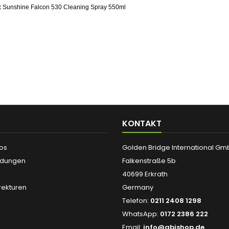
x Sunshine Falcon 530 Cleaning Spray 550ml
KONTAKT
fos
Golden Bridge International G
ndungen
Falkenstraße 5b
40699 Erkrath
ekturen
Germany
Telefon:
0211 2408 1298
WhatsApp:
0172 2386 222
Email:
info@gbishop.de