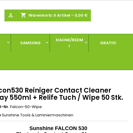
×
×
×

shopping_cart
Warenkorb:
0
Artikel - 0,00 €
gen
XIAOMI/REDM
SAMSUNG
GRATIS!
I
n
n
con530 Reiniger Contact Cleaner
ay 550ml + Relife Tuch / Wipe 50 Stk.
l-Nr.
Falcon-50-Wipe
e
Sunshine Tools & Laminiermaschinen
Sunshine FALCON 530