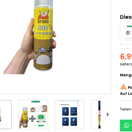
Dies
6,9
Liefer
Meng

Nu
Auf L
Teilen
