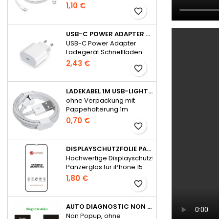
für iPhone 15 Serie
1,10 €
favorite_border
USB-C POWER ADAPTER LADEGERÄT SCHNELLLADEN 20W FÜR APPLE - OHNE VERPACKUNG
USB-C Power Adapter
Ladegerät Schnellladen
20W für Apple
2,43 €
favorite_border
LADEKABEL 1M USB-LIGHTNING WIE APPLE ORIGINAL OHNE VERPACKUNG
ohne Verpackung mit
Pappehalterung 1m
0,70 €
favorite_border
DISPLAYSCHUTZFOLIE PANZERGLAS FÜR IPHONE 15 SERIE FULL GLUE
Hochwertige Displayschutzfolie
Panzerglas für iPhone 15
Serie Full Glue
1,80 €
favorite_border
AUTO DIAGNOSTIC NON POPUP AKKU FÜR IPHONE 14 OHNE FEHLERMELDUNG
Non Popup, ohne