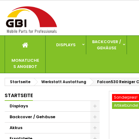
I
W
A
add_circle_outline
Si
Na
zu
BACKCOVER /
DISPLAYS
GEHÄUSE
MONATLICHE
S ANGEBOT
Startseite
Werkstatt Austattung
Falcon530 Reiniger C
STARTSEITE
Sonderpreis!
Artikelbündel
Displays
Backcover / Gehäuse
Akkus
Ersatzteile