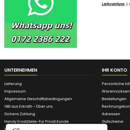
Lieferumfang:
1 
UNTERNEHMEN
IHR KONTO
Lieferung
Persönliche In
Impressum
Warenrückse
Allgemeine Geschäftsbedingungen
Bestellungen
GBI aus Erkrath - Über uns
Rechnungskorr
Sichere Zahlung
Adressen
Handy Ersatzteile-Für Privat Kunde
Gutscheine
Widerruf / Rückgabe / Austausch /