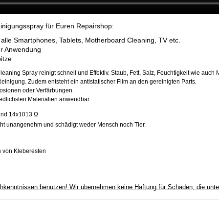
einigungsspray für Euren Repairshop:
 alle Smartphones, Tablets, Motherboard Cleaning, TV etc.
der Anwendung
itze
aning Spray reinigt schnell und Effektiv. Staub, Fett, Salz, Feuchtigkeit wie auch 
einigung. Zudem entsteht ein antistatischer Film an den gereinigten Parts.
rosionen oder Verfärbungen.
edlichsten Materialien anwendbar.
tand 14x1013 Ω
icht unangenehm und schädigt weder Mensch noch Tier.
n von Kleberesten
achkenntnissen benutzen! Wir übernehmen keine Haftung für Schäden, die un