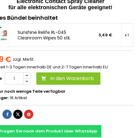
Electronic Contact Spray Cleaner
für alle elektronischen Geräte geeignet!
es Bündel beinhaltet
Sunshine Relife RL-045
3,49 €
x 1
Cleanroom Wipes 50 stk.
9 €
zzgl. MwSt.
zeit 1-3 Tagen innerhalb DE und 2-7 Tagen innerhalb EU
In den Warenkorb
e

r noch wenige Teile verfügbar
ager:
16 Artikel
Fragen Sie nach dem Produkt über WhatsApp