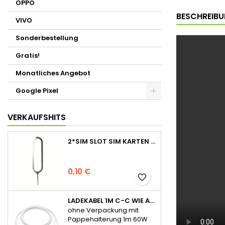
OPPO
BESCHREIB
VIVO
Sonderbestellung
Gratis!
Monatliches Angebot
Google Pixel
VERKAUFSHITS
2*SIM SLOT SIM KARTEN STIFT NADEL PIN TRAY ÖFFNER EJECT TOOL
0,10 €
favorite_border
LADEKABEL 1M C-C WIE APPLE ORIGINAL FÜR IPHONE 15 SERIE OHNE VERPACKUNG
ohne Verpackung mit
Pappehalterung 1m 60W